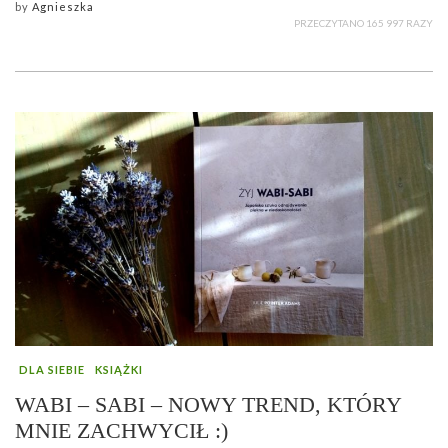
by
Agnieszka
PRZECZYTANO 165 997 RAZY
DLA SIEBIE
KSIĄŻKI
WABI – SABI – NOWY TREND, KTÓRY
MNIE ZACHWYCIŁ :)