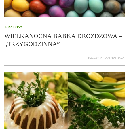
PRZEPISY
WIELKANOCNA BABKA DROŻDŻOWA –
„TRZYGODZINNA”
PRZECZYTANO 76 495 RAZY