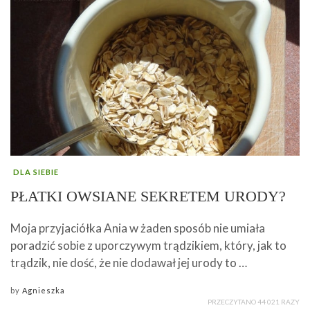
DLA SIEBIE
PŁATKI OWSIANE SEKRETEM URODY?
Moja przyjaciółka Ania w żaden sposób nie umiała
poradzić sobie z uporczywym trądzikiem, który, jak to
trądzik, nie dość, że nie dodawał jej urody to …
by
Agnieszka
PRZECZYTANO 44 021 RAZY