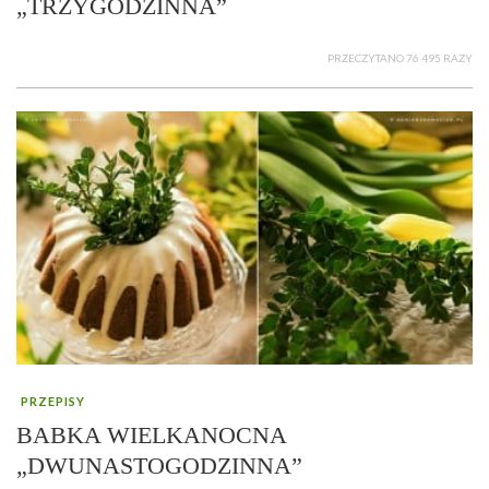
„TRZYGODZINNA”
PRZECZYTANO 76 495 RAZY
PRZEPISY
BABKA WIELKANOCNA
„DWUNASTOGODZINNA”