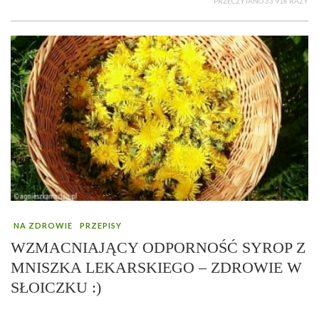
PRZECZYTANO 33 918 RAZY
NA ZDROWIE
PRZEPISY
WZMACNIAJĄCY ODPORNOŚĆ SYROP Z
MNISZKA LEKARSKIEGO – ZDROWIE W
SŁOICZKU :)