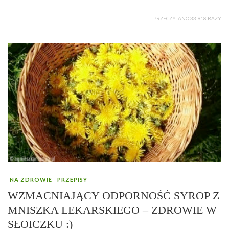
PRZECZYTANO 33 918 RAZY
NA ZDROWIE
PRZEPISY
WZMACNIAJĄCY ODPORNOŚĆ SYROP Z
MNISZKA LEKARSKIEGO – ZDROWIE W
SŁOICZKU :)