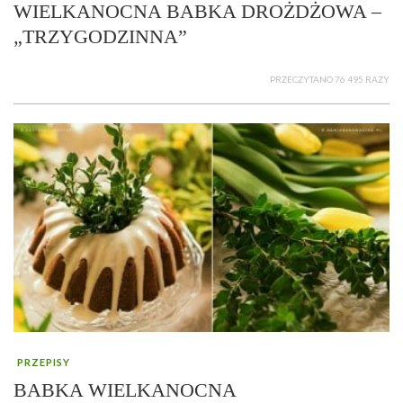
WIELKANOCNA BABKA DROŻDŻOWA –
„TRZYGODZINNA”
PRZECZYTANO 76 495 RAZY
PRZEPISY
BABKA WIELKANOCNA