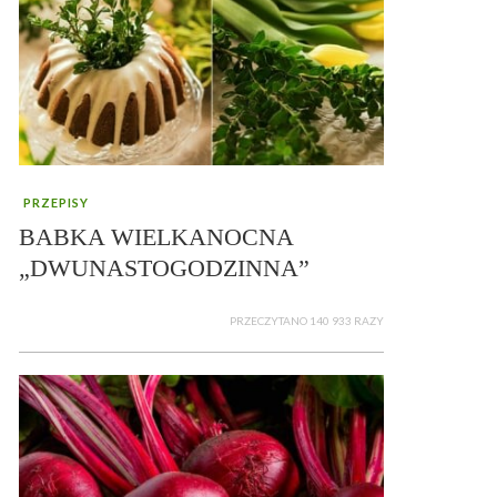
PRZEPISY
BABKA WIELKANOCNA
„DWUNASTOGODZINNA”
PRZECZYTANO 140 933 RAZY