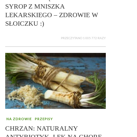
SYROP Z MNISZKA
LEKARSKIEGO – ZDROWIE W
SŁOICZKU :)
PRZECZYTANO 1 005 772 RAZY
NA ZDROWIE
PRZEPISY
CHRZAN: NATURALNY
ANTYBIOTYK, LEK NA CHORE