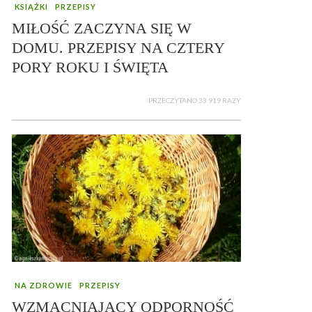
KSIĄŻKI
PRZEPISY
MIŁOŚĆ ZACZYNA SIĘ W
DOMU. PRZEPISY NA CZTERY
PORY ROKU I ŚWIĘTA
PRZECZYTANO 33 919 RAZY
NA ZDROWIE
PRZEPISY
WZMACNIAJĄCY ODPORNOŚĆ