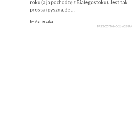
roku (a ja pochodzę z Białegostoku). Jest tak
prosta i pyszna, że …
by
Agnieszka
PRZECZYTANO 26 629 R