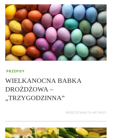
PRZEPISY
WIELKANOCNA BABKA
DROŻDŻOWA –
„TRZYGODZINNA”
PRZECZYTANO 76 497 RAZY