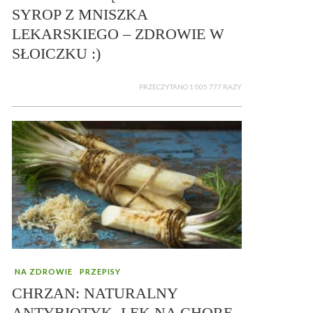
SYROP Z MNISZKA
LEKARSKIEGO – ZDROWIE W
SŁOICZKU :)
PRZECZYTANO 1 005 777 RAZY
NA ZDROWIE
PRZEPISY
CHRZAN: NATURALNY
ANTYBIOTYK, LEK NA CHORE