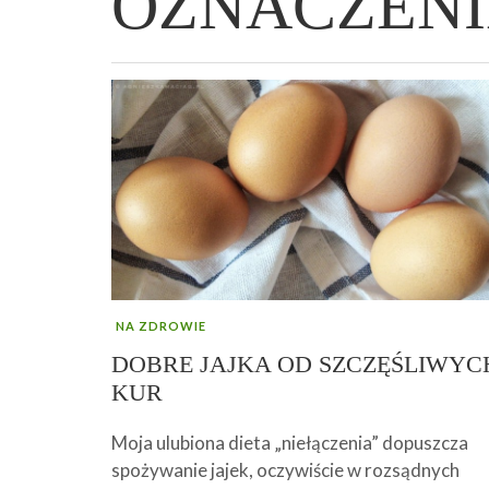
OZNACZENI
WIELKANOCNA BABKA DROŻDŻOWA –
„PRZEMIANA” PODRÓŻ DO SIŁY I
GENIALNY ZAKWAS Z BURAKÓW DOMOW
AFIRMACJE – TWORZENIE DOBREGO
„TRZYGODZINNA”
WOLNOŚCI :)
ROBOTY – WZMACNIA KREW I ODPORNO
ŻYCIA!
NA ZDROWIE
DOBRE JAJKA OD SZCZĘŚLIWYC
KUR
Moja ulubiona dieta „niełączenia” dopuszcza
spożywanie jajek, oczywiście w rozsądnych