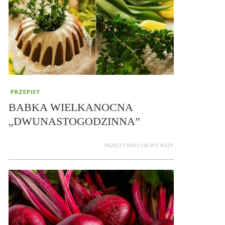
PRZEPISY
BABKA WIELKANOCNA
„DWUNASTOGODZINNA”
PRZECZYTANO 140 935 RAZY