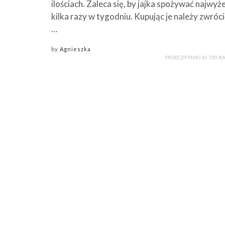
ilościach. Zaleca się, by jajka spożywać najwyże
kilka razy w tygodniu. Kupując je należy zwróci
…
by
Agnieszka
PRZECZYTANO 10 730 R