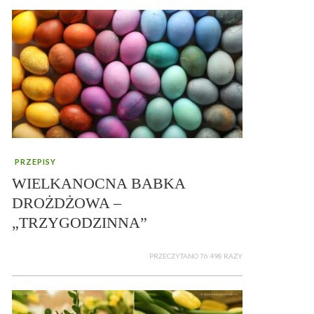
PRZEPISY
WIELKANOCNA BABKA
DROŻDŻOWA –
„TRZYGODZINNA”
PRZECZYTANO 76 498 RAZY