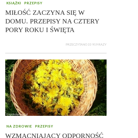
KSIĄŻKI
PRZEPISY
MIŁOŚĆ ZACZYNA SIĘ W
DOMU. PRZEPISY NA CZTERY
PORY ROKU I ŚWIĘTA
PRZECZYTANO 33 919 RAZY
NA ZDROWIE
PRZEPISY
WZMACNIAJĄCY ODPORNOŚĆ