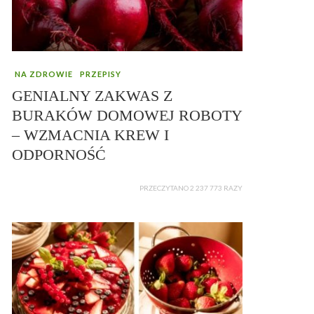
NA ZDROWIE
PRZEPISY
GENIALNY ZAKWAS Z
BURAKÓW DOMOWEJ ROBOTY
– WZMACNIA KREW I
ODPORNOŚĆ
PRZECZYTANO 2 237 773 RAZY