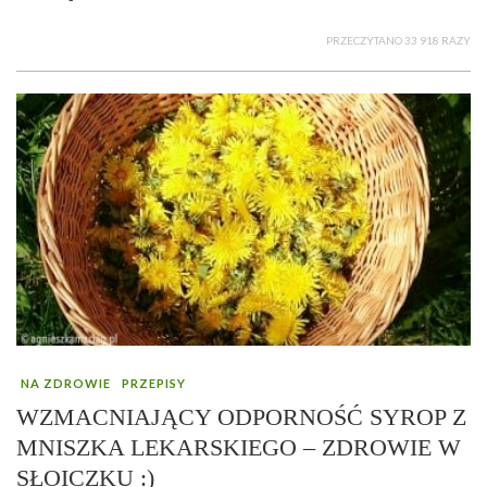
PRZECZYTANO 33 918 RAZY
NA ZDROWIE
PRZEPISY
WZMACNIAJĄCY ODPORNOŚĆ SYROP Z
MNISZKA LEKARSKIEGO – ZDROWIE W
SŁOICZKU :)