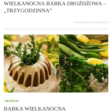
WIELKANOCNA BABKA DROŻDŻOWA –
„TRZYGODZINNA”
PRZECZYTANO 76 495 RAZY
PRZEPISY
BABKA WIELKANOCNA