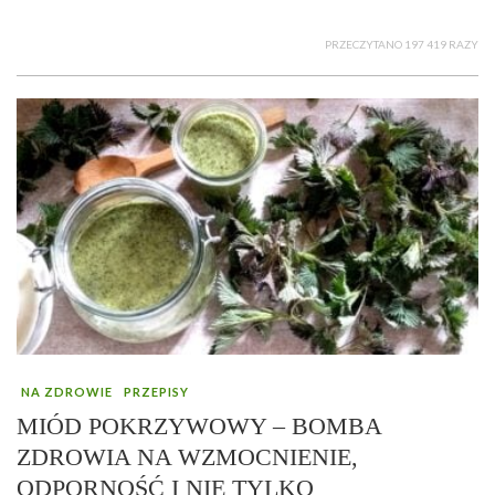
PRZECZYTANO 197 419 RAZY
NA ZDROWIE
PRZEPISY
MIÓD POKRZYWOWY – BOMBA
ZDROWIA NA WZMOCNIENIE,
ODPORNOŚĆ I NIE TYLKO