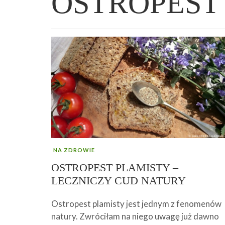
OSTROPEST
WIELKANOCNA BABKA DROŻDŻOWA –
„PRZEMIANA” PODRÓŻ DO SIŁY I
GENIALNY ZAKWAS Z BURAKÓW DOMOW
AFIRMACJE – TWORZENIE DOBREGO
„TRZYGODZINNA”
WOLNOŚCI :)
ROBOTY – WZMACNIA KREW I ODPORNO
ŻYCIA!
NA ZDROWIE
OSTROPEST PLAMISTY –
LECZNICZY CUD NATURY
Ostropest plamisty jest jednym z fenomenów
natury. Zwróciłam na niego uwagę już dawno