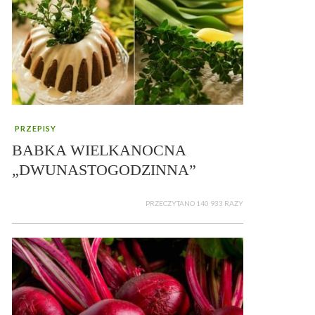
PRZEPISY
BABKA WIELKANOCNA
„DWUNASTOGODZINNA”
PRZECZYTANO 140 933 RAZY