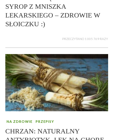
SYROP Z MNISZKA
LEKARSKIEGO – ZDROWIE W
SŁOICZKU :)
PRZECZYTANO 1 005 769 RAZY
NA ZDROWIE
PRZEPISY
CHRZAN: NATURALNY
ANTYBIOTYK, LEK NA CHORE