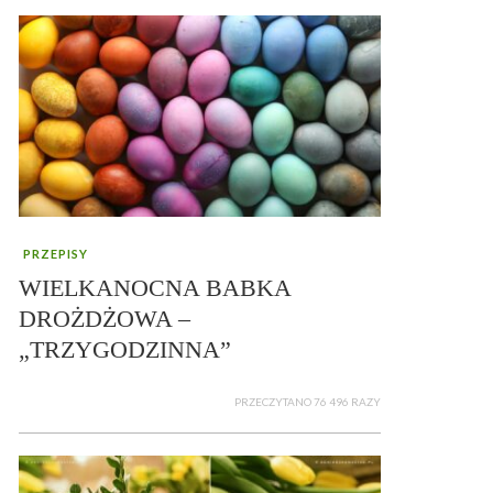
PRZEPISY
WIELKANOCNA BABKA
DROŻDŻOWA –
„TRZYGODZINNA”
PRZECZYTANO 76 496 RAZY