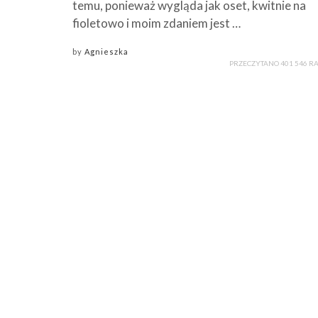
temu, ponieważ wygląda jak oset, kwitnie na
fioletowo i moim zdaniem jest …
by
Agnieszka
PRZECZYTANO 401 546 R