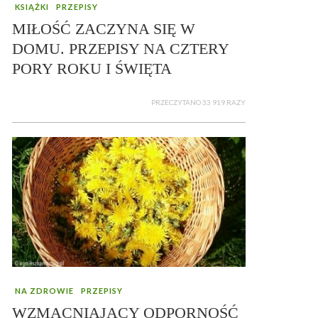
KSIĄŻKI
PRZEPISY
MIŁOŚĆ ZACZYNA SIĘ W
DOMU. PRZEPISY NA CZTERY
PORY ROKU I ŚWIĘTA
PRZECZYTANO 33 919 RAZY
NA ZDROWIE
PRZEPISY
WZMACNIAJĄCY ODPORNOŚĆ