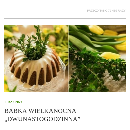
PRZECZYTANO 76 495 RAZY
PRZEPISY
BABKA WIELKANOCNA
„DWUNASTOGODZINNA”