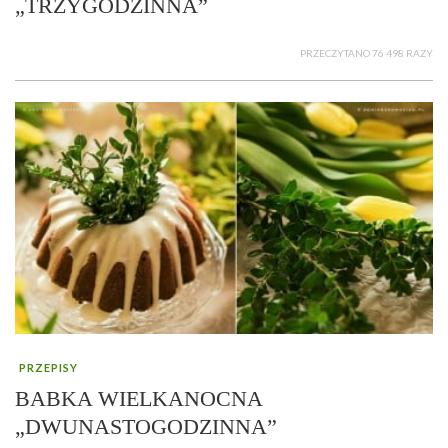
„TRZYGODZINNA”
PRZECZYTANO 76 498 RAZY
PRZEPISY
BABKA WIELKANOCNA
„DWUNASTOGODZINNA”