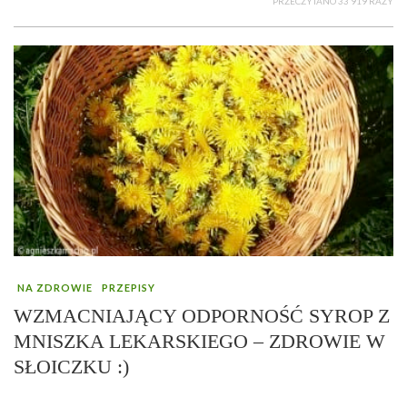
PRZECZYTANO 33 919 RAZY
NA ZDROWIE
PRZEPISY
WZMACNIAJĄCY ODPORNOŚĆ SYROP Z
MNISZKA LEKARSKIEGO – ZDROWIE W
SŁOICZKU :)