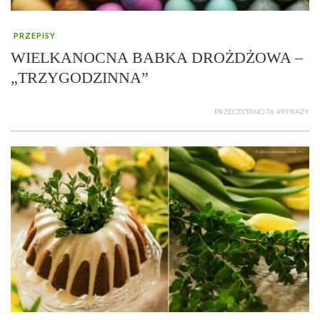
PRZEPISY
WIELKANOCNA BABKA DROŻDŻOWA –
„TRZYGODZINNA”
PRZECZYTANO 76 499 RAZY