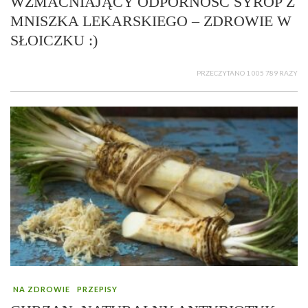
WZMACNIAJĄCY ODPORNOŚĆ SYROP Z
MNISZKA LEKARSKIEGO – ZDROWIE W
SŁOICZKU :)
PRZECZYTANO 1 005 789 RAZY
NA ZDROWIE
PRZEPISY