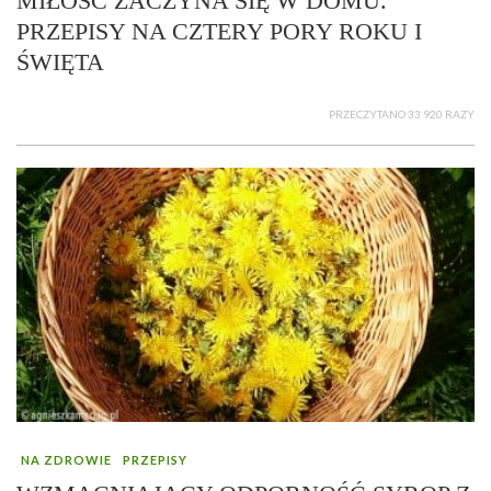
MIŁOŚĆ ZACZYNA SIĘ W DOMU.
PRZEPISY NA CZTERY PORY ROKU I
ŚWIĘTA
PRZECZYTANO 33 920 RAZY
NA ZDROWIE
PRZEPISY