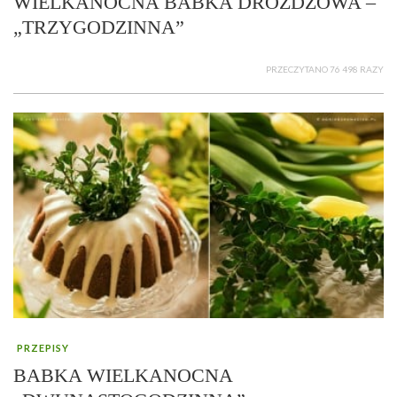
WIELKANOCNA BABKA DROŻDŻOWA –
„TRZYGODZINNA”
PRZECZYTANO 76 498 RAZY
PRZEPISY
BABKA WIELKANOCNA