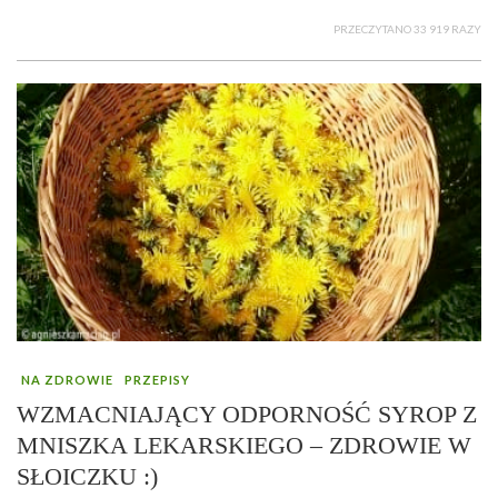
PRZECZYTANO 33 919 RAZY
NA ZDROWIE
PRZEPISY
WZMACNIAJĄCY ODPORNOŚĆ SYROP Z
MNISZKA LEKARSKIEGO – ZDROWIE W
SŁOICZKU :)