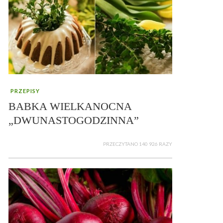
PRZEPISY
BABKA WIELKANOCNA
„DWUNASTOGODZINNA”
PRZECZYTANO 140 926 RAZY