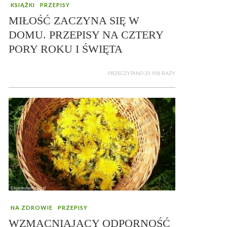
KSIĄŻKI
PRZEPISY
MIŁOŚĆ ZACZYNA SIĘ W
DOMU. PRZEPISY NA CZTERY
PORY ROKU I ŚWIĘTA
PRZECZYTANO 33 918 RAZY
NA ZDROWIE
PRZEPISY
WZMACNIAJĄCY ODPORNOŚĆ