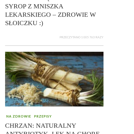
SYROP Z MNISZKA
LEKARSKIEGO – ZDROWIE W
SŁOICZKU :)
PRZECZYTANO 1 005 763 RAZY
NA ZDROWIE
PRZEPISY
CHRZAN: NATURALNY
ANTYBIOTYK, LEK NA CHORE