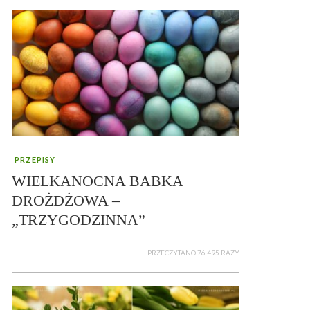
PRZEPISY
WIELKANOCNA BABKA
DROŻDŻOWA –
„TRZYGODZINNA”
PRZECZYTANO 76 495 RAZY