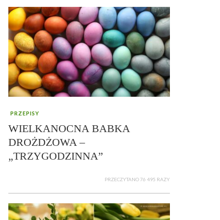
PRZEPISY
WIELKANOCNA BABKA
DROŻDŻOWA –
„TRZYGODZINNA”
PRZECZYTANO 76 495 RAZY