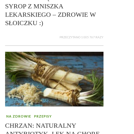
SYROP Z MNISZKA
LEKARSKIEGO – ZDROWIE W
SŁOICZKU :)
PRZECZYTANO 1 005 767 RAZY
NA ZDROWIE
PRZEPISY
CHRZAN: NATURALNY
ANTYBIOTYK, LEK NA CHORE