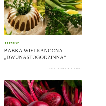
PRZEPISY
BABKA WIELKANOCNA
„DWUNASTOGODZINNA”
PRZECZYTANO 140 931 RAZY