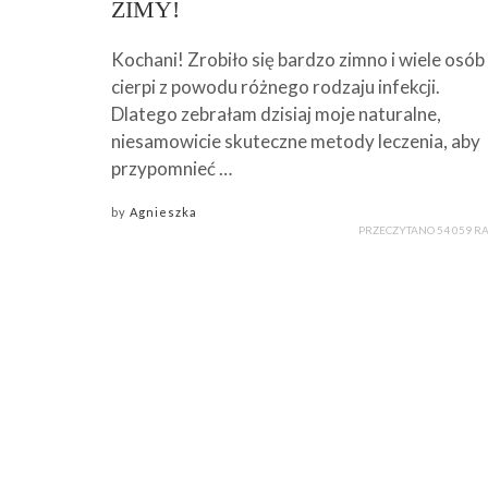
ZIMY!
Kochani! Zrobiło się bardzo zimno i wiele osób
cierpi z powodu różnego rodzaju infekcji.
Dlatego zebrałam dzisiaj moje naturalne,
niesamowicie skuteczne metody leczenia, aby
przypomnieć …
by
Agnieszka
PRZECZYTANO 54 059 R