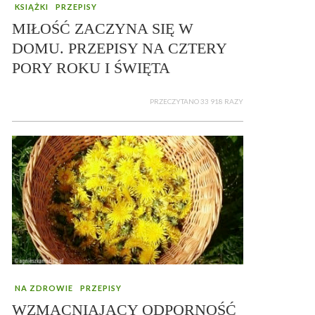
KSIĄŻKI
PRZEPISY
MIŁOŚĆ ZACZYNA SIĘ W
DOMU. PRZEPISY NA CZTERY
PORY ROKU I ŚWIĘTA
PRZECZYTANO 33 918 RAZY
NA ZDROWIE
PRZEPISY
WZMACNIAJĄCY ODPORNOŚĆ