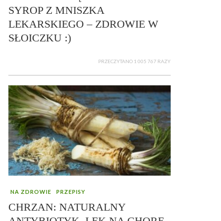
SYROP Z MNISZKA
LEKARSKIEGO – ZDROWIE W
SŁOICZKU :)
PRZECZYTANO 1 005 767 RAZY
NA ZDROWIE
PRZEPISY
CHRZAN: NATURALNY
ANTYBIOTYK, LEK NA CHORE