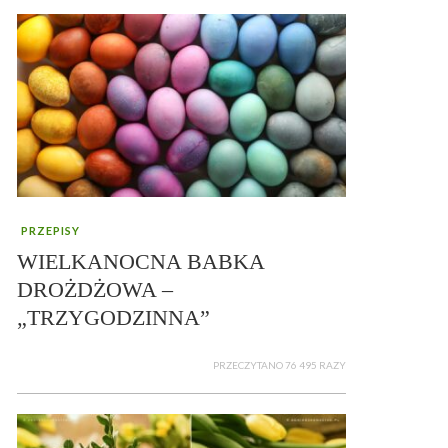
PRZEPISY
WIELKANOCNA BABKA
DROŻDŻOWA –
„TRZYGODZINNA”
PRZECZYTANO 76 495 RAZY