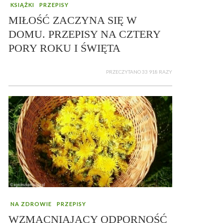
KSIĄŻKI
PRZEPISY
MIŁOŚĆ ZACZYNA SIĘ W
DOMU. PRZEPISY NA CZTERY
PORY ROKU I ŚWIĘTA
PRZECZYTANO 33 918 RAZY
NA ZDROWIE
PRZEPISY
WZMACNIAJĄCY ODPORNOŚĆ