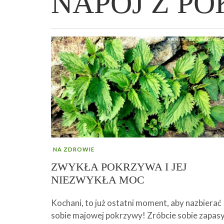
NAPÓJ Z P
WIELKANOCNA BABKA DROŻDŻOWA –
„PRZEMIANA” PODRÓŻ DO SIŁY I
GENIALNY ZAKWAS Z BURAKÓW DOMOW
AFIRMACJE – TWORZENIE DOBREGO
„TRZYGODZINNA”
WOLNOŚCI :)
ROBOTY – WZMACNIA KREW I ODPORNO
ŻYCIA!
NA ZDROWIE
ZWYKŁA POKRZYWA I JEJ
NIEZWYKŁA MOC
Kochani, to już ostatni moment, aby nazbierać
sobie majowej pokrzywy! Zróbcie sobie zapas