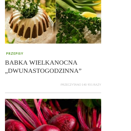
PRZEPISY
BABKA WIELKANOCNA
„DWUNASTOGODZINNA”
PRZECZYTANO 140 931 RAZY