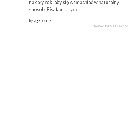
na cały rok, aby się wzmacniać w naturalny
sposób. Pisałam o tym …
by
Agnieszka
PRZECZYTANO 881 229 R