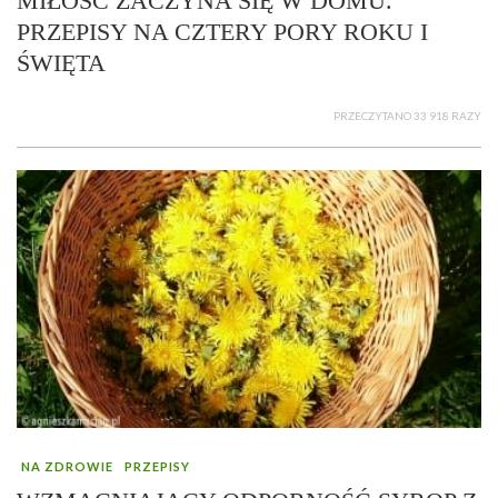
MIŁOŚĆ ZACZYNA SIĘ W DOMU.
PRZEPISY NA CZTERY PORY ROKU I
ŚWIĘTA
PRZECZYTANO 33 918 RAZY
NA ZDROWIE
PRZEPISY