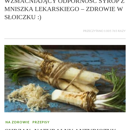
WZMACNIAJĄCY ODPORNOŚĆ SYROP Z
MNISZKA LEKARSKIEGO – ZDROWIE W
SŁOICZKU :)
PRZECZYTANO 1 005 765 RAZY
NA ZDROWIE
PRZEPISY