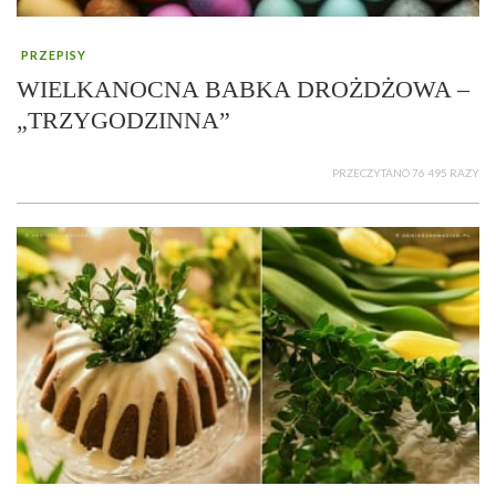
PRZEPISY
WIELKANOCNA BABKA DROŻDŻOWA –
„TRZYGODZINNA”
PRZECZYTANO 76 495 RAZY