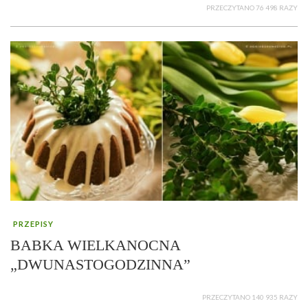
PRZECZYTANO 76 498 RAZY
PRZEPISY
BABKA WIELKANOCNA
„DWUNASTOGODZINNA”
PRZECZYTANO 140 935 RAZY