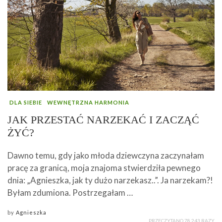
DLA SIEBIE
WEWNĘTRZNA HARMONIA
JAK PRZESTAĆ NARZEKAĆ I ZACZĄĆ
ŻYĆ?
Dawno temu, gdy jako młoda dziewczyna zaczynałam
pracę za granicą, moja znajoma stwierdziła pewnego
dnia: „Agnieszka, jak ty dużo narzekasz..”. Ja narzekam?!
Byłam zdumiona. Postrzegałam …
by
Agnieszka
PRZECZYTANO 78 243 RAZY