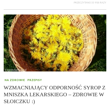
PRZECZYTANO 33 918 RAZY
NA ZDROWIE
PRZEPISY
WZMACNIAJĄCY ODPORNOŚĆ SYROP Z
MNISZKA LEKARSKIEGO – ZDROWIE W
SŁOICZKU :)