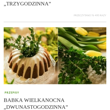
„TRZYGODZINNA”
PRZECZYTANO 76 495 RAZY
PRZEPISY
BABKA WIELKANOCNA
„DWUNASTOGODZINNA”