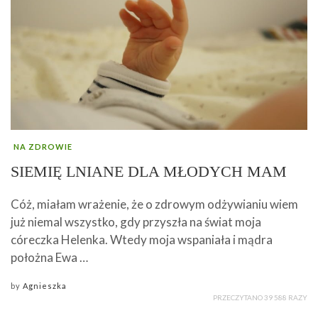
NA ZDROWIE
SIEMIĘ LNIANE DLA MŁODYCH MAM
Cóż, miałam wrażenie, że o zdrowym odżywianiu wiem
już niemal wszystko, gdy przyszła na świat moja
córeczka Helenka. Wtedy moja wspaniała i mądra
położna Ewa …
by
Agnieszka
PRZECZYTANO 39 588 RAZY