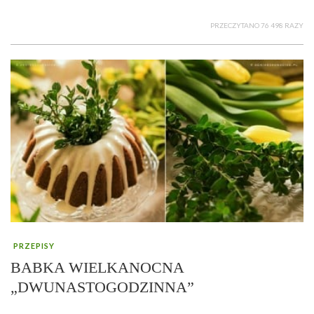
PRZECZYTANO 76 498 RAZY
PRZEPISY
BABKA WIELKANOCNA
„DWUNASTOGODZINNA”