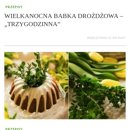
PRZEPISY
WIELKANOCNA BABKA DROŻDŻOWA –
„TRZYGODZINNA”
PRZECZYTANO 76 495 RAZY
PRZEPISY