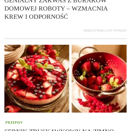
GENIALNY ZAKWAS Z BURAKÓW
DOMOWEJ ROBOTY – WZMACNIA
KREW I ODPORNOŚĆ
PRZECZYTANO 2 237 709 RAZY
PRZEPISY