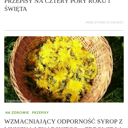
PRZEPISY NA CZTERY PORY ROKU I
ŚWIĘTA
PRZECZYTANO 33 918 RAZY
NA ZDROWIE
PRZEPISY
WZMACNIAJĄCY ODPORNOŚĆ SYROP Z