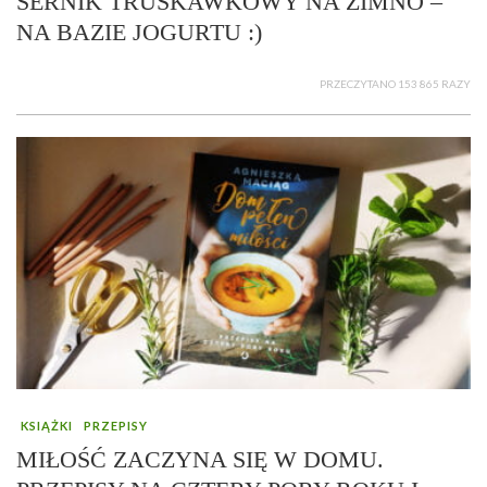
SERNIK TRUSKAWKOWY NA ZIMNO –
NA BAZIE JOGURTU :)
PRZECZYTANO 153 865 RAZY
KSIĄŻKI
PRZEPISY
MIŁOŚĆ ZACZYNA SIĘ W DOMU.