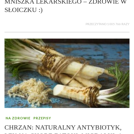
MNISZKA LEKARSKIEGO – ZDROWIE W
SŁOICZKU :)
PRZECZYTANO 1 005 766 RAZY
NA ZDROWIE
PRZEPISY
CHRZAN: NATURALNY ANTYBIOTYK,