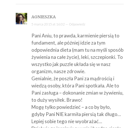
AGNIESZKA
5 marca 2015 at 16:02 —
Odpowiedz
Pani Aniu, to prawda, karmienie piersią to
fundament, ale później idzie za tym
odpowiednia dieta (mam tu na myśli sposób
żywienia na całe życie), leki, szczepionki. To
wszystko jak puzzle układa się w nasz
organizm, nasze zdrowie.
Genialnie, że poszła Pani za mądrością i
wiedzą osoby, która Pani spotkała. Ale to
Pani zasługa – dokonanie zmian w żywieniu,
to duży wysiłek. Brawo!
Mogę tylko powiedzieć – a co by było,
gdyby Pani NIE karmiła piersią tak długo…
Lepiej sobie tego nie wyobrażać…