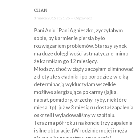
CHAN
3 marca 2015 at 21:25 —
Odpowiedz
Pani Aniu i Pani Agnieszko, życzyłabym
sobie, by karmienie piersią było
rozwiązaniem problemów. Starszy synek
ma duże dolegliwości astmatyczne, mimo
że karmiłam go 12 miesięcy.
Młodszy, choć w ciąży zaczęłam eliminować
z diety złe składniki i po porodzie z wielką
determinacją wykluczyłam wszelkie
możliwe alergizujące pokarmy (jajka,
nabiał, pomidory, orzechy, ryby, niektóre
mięsa itp), już w 3 miesiącu dostał zapalenia
oskrzeli i wylądowaliśmy w szpitalu.
Teraz ma pół roku i na koncie trzy zapalenia
i silne obturacje. (W rodzinie mojej i męża