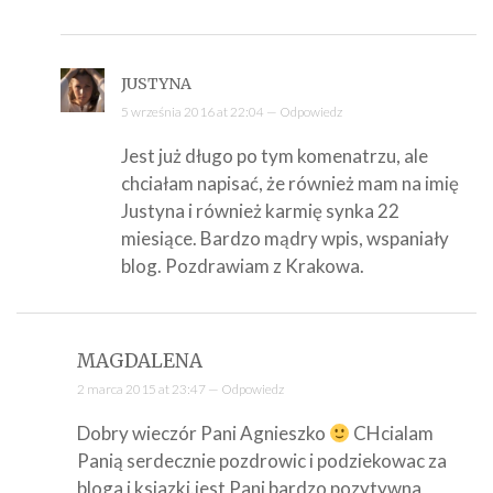
JUSTYNA
5 września 2016 at 22:04 —
Odpowiedz
Jest już długo po tym komenatrzu, ale
chciałam napisać, że również mam na imię
Justyna i również karmię synka 22
miesiące. Bardzo mądry wpis, wspaniały
blog. Pozdrawiam z Krakowa.
MAGDALENA
2 marca 2015 at 23:47 —
Odpowiedz
Dobry wieczór Pani Agnieszko
CHcialam
Panią serdecznie pozdrowic i podziekowac za
bloga i ksiazki.jest Pani bardzo pozytywna