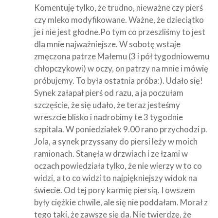
Komentuję tylko, że trudno, nieważne czy pierś
czy mleko modyfikowane. Ważne, że dzieciątko
je i nie jest głodne.Po tym co przeszliśmy to jest
dla mnie najważniejsze. W sobotę wstaje
zmęczona patrze Małemu (3 i pół tygodniowemu
chłopczykowi) w oczy, on patrzy na mnie i mówię
próbujemy. To była ostatnia próba:). Udało się!
Synek załapał pierś od razu, a ja poczułam
szczęście, że się udało, że teraz jesteśmy
wreszcie blisko i nadrobimy te 3 tygodnie
szpitala. W poniedziałek 9.00 rano przychodzi p.
Jola, a synek przyssany do piersi leży w moich
ramionach. Stanęła w drzwiach i ze łzami w
oczach powiedziała tylko, że nie wierzy w to co
widzi, a to co widzi to najpiękniejszy widok na
świecie. Od tej pory karmię piersią. I owszem
były ciężkie chwile, ale się nie poddałam. Morał z
tego taki, że zawsze się da. Nie twierdzę, że