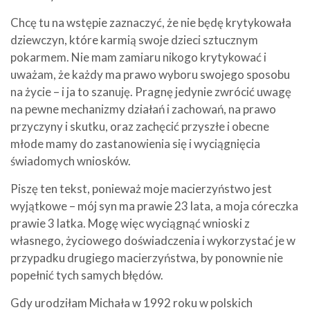
Chcę tu na wstępie zaznaczyć, że nie będę krytykowała
dziewczyn, które karmią swoje dzieci sztucznym
pokarmem. Nie mam zamiaru nikogo krytykować i
uważam, że każdy ma prawo wyboru swojego sposobu
na życie – i ja to szanuję. Pragnę jedynie zwrócić uwagę
na pewne mechanizmy działań i zachowań, na prawo
przyczyny i skutku, oraz zachęcić przyszłe i obecne
młode mamy do zastanowienia się i wyciągnięcia
świadomych wniosków.
Piszę ten tekst, ponieważ moje macierzyństwo jest
wyjątkowe – mój syn ma prawie 23 lata, a moja córeczka
prawie 3 latka. Mogę więc wyciągnąć wnioski z
własnego, życiowego doświadczenia i wykorzystać je w
przypadku drugiego macierzyństwa, by ponownie nie
popełnić tych samych błędów.
Gdy urodziłam Michała w 1992 roku w polskich