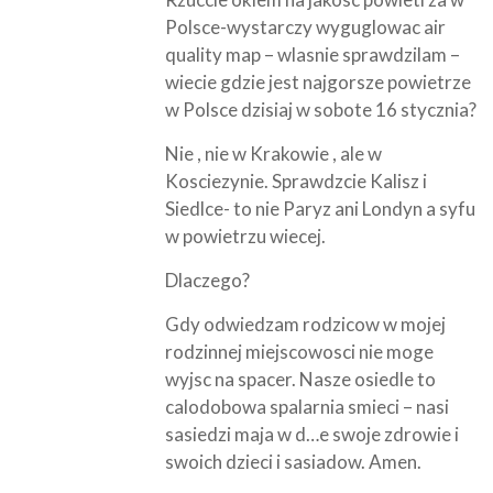
Polsce-wystarczy wyguglowac air
quality map – wlasnie sprawdzilam –
wiecie gdzie jest najgorsze powietrze
w Polsce dzisiaj w sobote 16 stycznia?
Nie , nie w Krakowie , ale w
Kosciezynie. Sprawdzcie Kalisz i
Siedlce- to nie Paryz ani Londyn a syfu
w powietrzu wiecej.
Dlaczego?
Gdy odwiedzam rodzicow w mojej
rodzinnej miejscowosci nie moge
wyjsc na spacer. Nasze osiedle to
calodobowa spalarnia smieci – nasi
sasiedzi maja w d…e swoje zdrowie i
swoich dzieci i sasiadow. Amen.