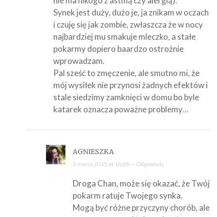
nie ma nikogo z astmą czy alergią).
Synek jest duży, dużo je, ja znikam w oczach
i czuję się jak zombie, zwłaszcza że w nocy
najbardziej mu smakuje mleczko, a stałe
pokarmy dopiero baardzo ostrożnie
wprowadzam.
Pal sześć to zmęczenie, ale smutno mi, że
mój wysiłek nie przynosi żadnych efektów i
stale siedzimy zamknięci w domu bo byle
katarek oznacza poważne problemy…
AGNIESZKA
5 marca 2015 at 16:08 —
Odpowiedz
Droga Chan, może się okazać, że Twój
pokarm ratuje Twojego synka.
Mogą być różne przyczyny chorób, ale