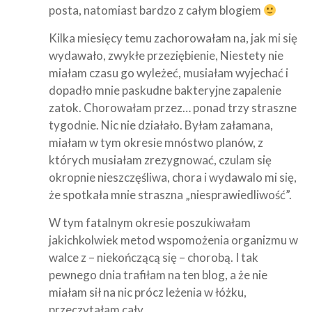
posta, natomiast bardzo z całym blogiem
Kilka miesięcy temu zachorowałam na, jak mi się
wydawało, zwykłe przeziębienie, Niestety nie
miałam czasu go wyleżeć, musiałam wyjechać i
dopadło mnie paskudne bakteryjne zapalenie
zatok. Chorowałam przez… ponad trzy straszne
tygodnie. Nic nie działało. Byłam załamana,
miałam w tym okresie mnóstwo planów, z
których musiałam zrezygnować, czulam się
okropnie nieszczęśliwa, chora i wydawalo mi się,
że spotkała mnie straszna „niesprawiedliwość”.
W tym fatalnym okresie poszukiwałam
jakichkolwiek metod wspomożenia organizmu w
walce z – niekończącą się – chorobą. I tak
pewnego dnia trafiłam na ten blog, a że nie
miałam sił na nic prócz leżenia w łóżku,
przeczytałam cały…