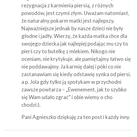
rezygnacja z karmienia piersią, z różnych
powodów, jest czymś złym. Uważam natomiast,
że naturalny pokarm matki jest najlepszy.
Najważniejsze jednak by nasze dzieci nie były
głodne i jadły. Wierzę, że każda matka chce dla
swojego dziecka jak najlepiej podając mu czy to
pierś czy to butelkę z mlekiem. Nikogo nie
oceniam, nie krytykuje, ale pamiętajmy łatwo się
nie poddawajmy. Ja karmię dalej i póki co nie
zastanawiam się kiedy odstawię synka od piersi,
a p. Jola gdy tylko ją spotykam w przychodni
zawsze powtarza – „Ewenement, jak to szybko
się Wam udało zgrać” i obie wiemy o cho
chodzi:).
Pani Agnieszko dziękuję za ten post i każdy inny.