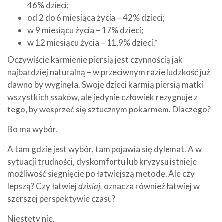
46% dzieci;
od 2 do 6 miesiąca życia – 42% dzieci;
w 9 miesiącu życia – 17% dzieci;
w 12 miesiącu życia – 11,9% dzieci.*
Oczywiście karmienie piersią jest czynnością jak
najbardziej naturalną – w przeciwnym razie ludzkość już
dawno by wyginęła. Swoje dzieci karmią piersią matki
wszystkich ssaków, ale jedynie człowiek rezygnuje z
tego, by wesprzeć się sztucznym pokarmem. Dlaczego?
Bo ma wybór.
A tam gdzie jest wybór, tam pojawia się dylemat. A w
sytuacji trudności, dyskomfortu lub kryzysu istnieje
możliwość sięgnięcie po łatwiejszą metodę. Ale czy
lepszą? Czy łatwiej
dzisiaj,
oznacza również łatwiej w
szerszej perspektywie czasu?
Niestety nie.