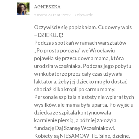
AGNIESZKA
5 marca 2015 at 15:59 —
Odpowiedz
Oczywiście się popłakałam. Cudowny wpis
– DZIEKUJĘ!
Podczas spotkań w ramach warsztatów
„Po prostu położna” we Wrocławiu
pojawiła się przecudowna mama, która
urodziła wcześniaka. Podczas jego pobytu
w inkubatorze przez cały czas używała
laktatora, żeby jej dziecko mogło dostać
chociaż kilka kropli pokarmu mamy.
Personale szpitala niestety nie wpierał tych
wysiłków, ale mama była uparta. Po wyjściu
dziecka ze szpitala kontynuowała
karmienie piersią, a później założyła
fundację Daj Szansę Wcześniakowi.
Kobiety są NIESAMOWITE. Silne, dzielne,