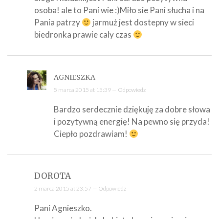
osoba! ale to Pani wie :)Miło sie Pani słucha i na
Pania patrzy
jarmuż jest dostepny w sieci
biedronka prawie caly czas
AGNIESZKA
5 marca 2015 at 15:39 —
Odpowiedz
Bardzo serdecznie dziękuję za dobre słowa
i pozytywną energię! Na pewno się przyda!
Ciepło pozdrawiam!
DOROTA
2 marca 2015 at 23:57 —
Odpowiedz
Pani Agnieszko.