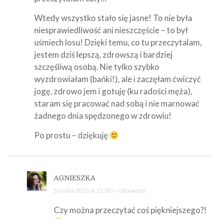
Wtedy wszystko stało się jasne! To nie była
niesprawiedliwość ani nieszczęście – to był
uśmiech losu! Dzięki temu, co tu przeczytalam,
jestem dziś lepszą, zdrowszą i bardziej
szczęśliwą osobą. Nie tylko szybko
wyzdrowiałam (bańki!), ale i zaczęłam ćwiczyć
jogę, zdrowo jem i gotuję (ku radości męża),
staram się pracować nad sobą i nie marnować
żadnego dnia spędzonego w zdrowiu!
Po prostu – dziękuję
AGNIESZKA
5 marca 2015 at 15:38 —
Odpowiedz
Czy można przeczytać coś piękniejszego?!