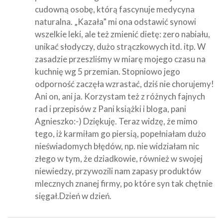
cudowną osobę, którą fascynuje medycyna
naturalna. „Kazała” mi ona odstawić synowi
wszelkie leki, ale też zmienić dietę: zero nabiału,
unikać słodyczy, dużo strączkowych itd. itp. W
zasadzie przeszliśmy w miarę mojego czasu na
kuchnię wg 5 przemian. Stopniowo jego
odporność zaczęła wzrastać, dziś nie chorujemy!
Ani on, ani ja. Korzystam też z różnych fajnych
rad i przepisów z Pani książki i bloga, pani
Agnieszko:-) Dziękuję. Teraz widzę, że mimo
tego, iż karmiłam go piersią, popełniałam dużo
nieświadomych błędów, np. nie widziałam nic
złego w tym, że dziadkowie, również w swojej
niewiedzy, przywozili nam zapasy produktów
mlecznych znanej firmy, po które syn tak chętnie
sięgał.Dzień w dzień.