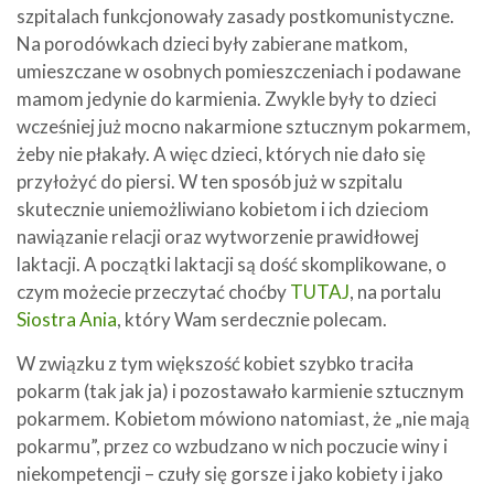
szpitalach funkcjonowały zasady postkomunistyczne.
Na porodówkach dzieci były zabierane matkom,
umieszczane w osobnych pomieszczeniach i podawane
mamom jedynie do karmienia. Zwykle były to dzieci
wcześniej już mocno nakarmione sztucznym pokarmem,
żeby nie płakały. A więc dzieci, których nie dało się
przyłożyć do piersi. W ten sposób już w szpitalu
skutecznie uniemożliwiano kobietom i ich dzieciom
nawiązanie relacji oraz wytworzenie prawidłowej
laktacji. A początki laktacji są dość skomplikowane, o
czym możecie przeczytać choćby
TUTAJ
, na portalu
Siostra Ania
, który Wam serdecznie polecam.
W związku z tym większość kobiet szybko traciła
pokarm (tak jak ja) i pozostawało karmienie sztucznym
pokarmem. Kobietom mówiono natomiast, że „nie mają
pokarmu”, przez co wzbudzano w nich poczucie winy i
niekompetencji – czuły się gorsze i jako kobiety i jako