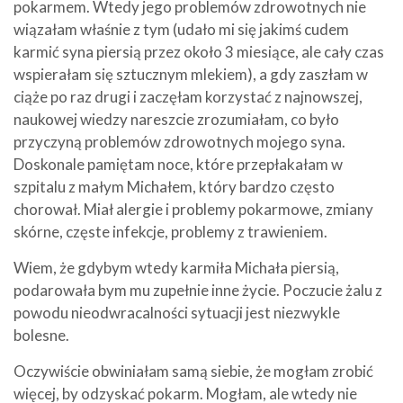
pokarmem. Wtedy jego problemów zdrowotnych nie
wiązałam właśnie z tym (udało mi się jakimś cudem
karmić syna piersią przez około 3 miesiące, ale cały czas
wspierałam się sztucznym mlekiem), a gdy zaszłam w
ciąże po raz drugi i zaczęłam korzystać z najnowszej,
naukowej wiedzy nareszcie zrozumiałam, co było
przyczyną problemów zdrowotnych mojego syna.
Doskonale pamiętam noce, które przepłakałam w
szpitalu z małym Michałem, który bardzo często
chorował. Miał alergie i problemy pokarmowe, zmiany
skórne, częste infekcje, problemy z trawieniem.
Wiem, że gdybym wtedy karmiła Michała piersią,
podarowała bym mu zupełnie inne życie. Poczucie żalu z
powodu nieodwracalności sytuacji jest niezwykle
bolesne.
Oczywiście obwiniałam samą siebie, że mogłam zrobić
więcej, by odzyskać pokarm. Mogłam, ale wtedy nie