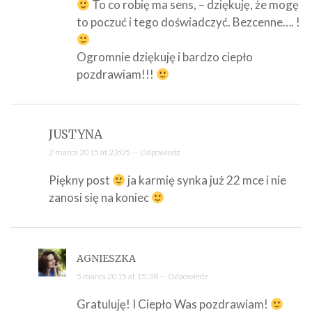
To co robię ma sens, – dziękuję, że mogę
to poczuć i tego doświadczyć. Bezcenne…. !
Ogromnie dziękuję i bardzo ciepło
pozdrawiam!!!
JUSTYNA
2 marca 2015 at 23:05 —
Odpowiedz
Piękny post
ja karmię synka już 22 mce i nie
zanosi się na koniec
AGNIESZKA
5 marca 2015 at 15:38 —
Odpowiedz
Gratuluję! I Ciepło Was pozdrawiam!