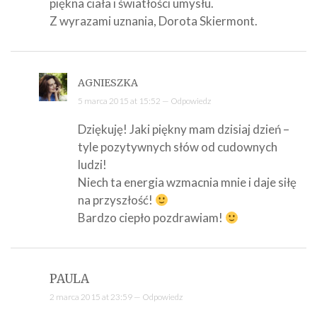
piękna ciała i światłości umysłu.
Z wyrazami uznania, Dorota Skiermont.
AGNIESZKA
5 marca 2015 at 15:52 —
Odpowiedz
Dziękuję! Jaki piękny mam dzisiaj dzień –
tyle pozytywnych słów od cudownych
ludzi!
Niech ta energia wzmacnia mnie i daje siłę
na przyszłość!
Bardzo ciepło pozdrawiam!
PAULA
2 marca 2015 at 23:59 —
Odpowiedz