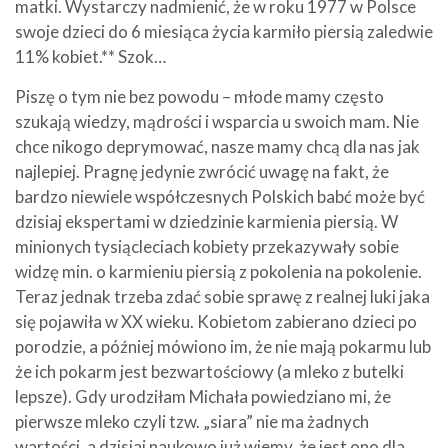
matki. Wystarczy nadmienić, że w roku 1977 w Polsce
swoje dzieci do 6 miesiąca życia karmiło piersią zaledwie
11% kobiet.** Szok…
Piszę o tym nie bez powodu – młode mamy często
szukają wiedzy, mądrości i wsparcia u swoich mam. Nie
chce nikogo deprymować, nasze mamy chcą dla nas jak
najlepiej. Pragnę jedynie zwrócić uwagę na fakt, że
bardzo niewiele współczesnych Polskich babć może być
dzisiaj ekspertami w dziedzinie karmienia piersią. W
minionych tysiącleciach kobiety przekazywały sobie
widzę min. o karmieniu piersią z pokolenia na pokolenie.
Teraz jednak trzeba zdać sobie sprawę z realnej luki jaka
się pojawiła w XX wieku. Kobietom zabierano dzieci po
porodzie, a później mówiono im, że nie mają pokarmu lub
że ich pokarm jest bezwartościowy (a mleko z butelki
lepsze). Gdy urodziłam Michała powiedziano mi, że
pierwsze mleko czyli tzw. „siara” nie ma żadnych
wartości, a dzisiaj naukowo już wiemy, że jest ono dla