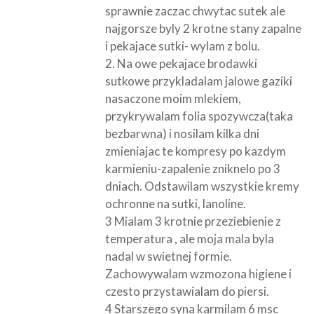
sprawnie zaczac chwytac sutek ale
najgorsze byly 2 krotne stany zapalne
i pekajace sutki- wylam z bolu.
2. Na owe pekajace brodawki
sutkowe przykladalam jalowe gaziki
nasaczone moim mlekiem,
przykrywalam folia spozywcza(taka
bezbarwna) i nosilam kilka dni
zmieniajac te kompresy po kazdym
karmieniu-zapalenie zniknelo po 3
dniach. Odstawilam wszystkie kremy
ochronne na sutki, lanoline.
3 Mialam 3 krotnie przeziebienie z
temperatura , ale moja mala byla
nadal w swietnej formie.
Zachowywalam wzmozona higiene i
czesto przystawialam do piersi.
4 Starszego syna karmilam 6 msc