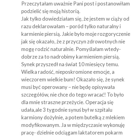
Przeczytałam uważnie Pani post i postanowiłam
podzielić się moją historią.
Jak tylko dowiedziałam się, że jestem w ciąży od
razu deklarowałam – poród tylko naturalny i
karmienie piersią. Jakie było moje rozgoryczenie
jak się okazało, że z przyczyn zdrowotnych nie
mogę rodzić naturalnie. Pomyślałam wtedy-
dobrze za to nadrobimy karmieniem piersią.
Synek przyszedł na świat 10 miesięcy temu.
Wielka radość, nieposkromione emocje, a
wieczorem wielkie bum! Okazało się, że synek
musi być operowany – nie będę opisywała
szczegółów, nie chce do tego wracać! To było
dla mnie straszne przeżycie. Operacja się
udała,ale 3 tygodnie synuś był w szpitalu
karmiony dożylnie, a potem butelką z mlekiem
modyfikowanym. Ja w międzyczasie wykonuję
pracę- dzielnie odciągam laktatorem pokarm