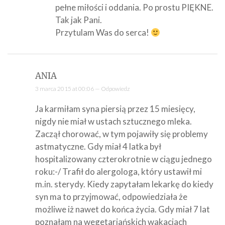
pełne miłości i oddania. Po prostu PIĘKNE.
Tak jak Pani.
Przytulam Was do serca!
ANIA
3 marca 2015 at 00:06 —
Odpowiedz
Ja karmiłam syna piersią przez 15 miesięcy,
nigdy nie miał w ustach sztucznego mleka.
Zaczął chorować, w tym pojawiły się problemy
astmatyczne. Gdy miał 4 latka był
hospitalizowany czterokrotnie w ciągu jednego
roku:-/ Trafił do alergologa, który ustawił mi
m.in. sterydy. Kiedy zapytałam lekarkę do kiedy
syn ma to przyjmować, odpowiedziała że
możliwe iż nawet do końca życia. Gdy miał 7 lat
poznałam na wegetariańskich wakacjach