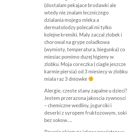
(dostalam pekajace brodawki ale
wtedy nie znalam leczniczego
dzialania mojego mleka a
dermatolodzy polecali mi tylko
kolejne kremiki. Maly zaczal zlobek i
chorowal na grype zoladkowa
(wymioty, temperatura, biegunka) co
miesiac pomimo duzej higieny w
zlobku. Moja coreczka ( ciagle jeszcze
karmie piersia) od 3 miesiecy w zlobku
miala raz 3 dniowke
Alergie, czeste stany zapalne u dzieci?
Jestem przerazona jakoscia zywnosci
– chemiczne wedliny, jogurciki i
deserki z syropem fruktozowym, soki
bez sokow….
Rzuccie okiem na jakosc powietrza w