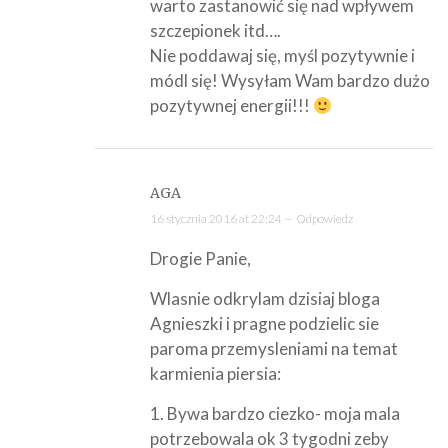
warto zastanowić się nad wpływem
szczepionek itd….
Nie poddawaj się, myśl pozytywnie i
módl się! Wysyłam Wam bardzo dużo
pozytywnej energii!!!
AGA
16 stycznia 2016 at 22:24 —
Odpowiedz
Drogie Panie,
Wlasnie odkrylam dzisiaj bloga
Agnieszki i pragne podzielic sie
paroma przemysleniami na temat
karmienia piersia:
1. Bywa bardzo ciezko- moja mala
potrzebowala ok 3 tygodni zeby