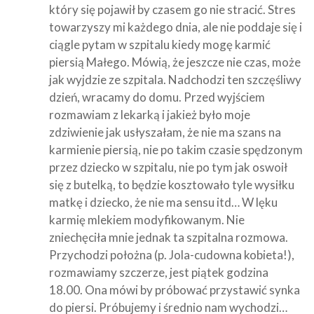
który się pojawił by czasem go nie stracić. Stres
towarzyszy mi każdego dnia, ale nie poddaje się i
ciągle pytam w szpitalu kiedy mogę karmić
piersią Małego. Mówią, że jeszcze nie czas, może
jak wyjdzie ze szpitala. Nadchodzi ten szczęśliwy
dzień, wracamy do domu. Przed wyjściem
rozmawiam z lekarką i jakież było moje
zdziwienie jak usłyszałam, że nie ma szans na
karmienie piersią, nie po takim czasie spędzonym
przez dziecko w szpitalu, nie po tym jak oswoił
się z butelką, to będzie kosztowało tyle wysiłku
matkę i dziecko, że nie ma sensu itd… W lęku
karmię mlekiem modyfikowanym. Nie
zniechęciła mnie jednak ta szpitalna rozmowa.
Przychodzi położna (p. Jola-cudowna kobieta!),
rozmawiamy szczerze, jest piątek godzina
18.00. Ona mówi by próbować przystawić synka
do piersi. Próbujemy i średnio nam wychodzi…