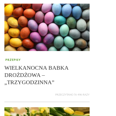
PRZEPISY
WIELKANOCNA BABKA
DROŻDŻOWA –
„TRZYGODZINNA”
PRZECZYTANO 76 496 RAZY