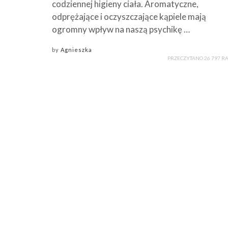
codziennej higieny ciała. Aromatyczne,
odprężające i oczyszczające kąpiele mają
ogromny wpływ na naszą psychikę …
by
Agnieszka
PRZECZYTANO 26 797 R