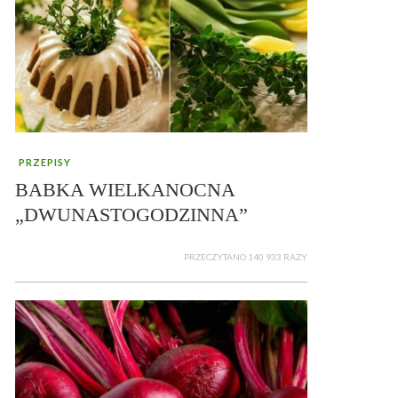
PRZEPISY
BABKA WIELKANOCNA
„DWUNASTOGODZINNA”
PRZECZYTANO 140 933 RAZY