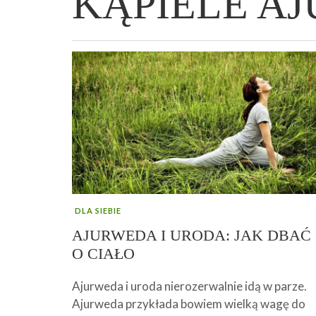
KĄPIELE A
WIELKANOCNA BABKA DROŻDŻOWA –
„PRZEMIANA” PODRÓŻ DO SIŁY I
GENIALNY ZAKWAS Z BURAKÓW DOMOW
AFIRMACJE – TWORZENIE DOBREGO
„TRZYGODZINNA”
WOLNOŚCI :)
ROBOTY – WZMACNIA KREW I ODPORNO
ŻYCIA!
DLA SIEBIE
AJURWEDA I URODA: JAK DBAĆ
O CIAŁO
Ajurweda i uroda nierozerwalnie idą w parze.
Ajurweda przykłada bowiem wielką wagę do