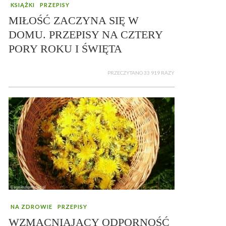
KSIĄŻKI
PRZEPISY
MIŁOŚĆ ZACZYNA SIĘ W
DOMU. PRZEPISY NA CZTERY
PORY ROKU I ŚWIĘTA
PRZECZYTANO 33 919 RAZY
NA ZDROWIE
PRZEPISY
WZMACNIAJĄCY ODPORNOŚĆ