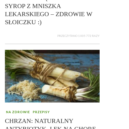
SYROP Z MNISZKA
LEKARSKIEGO – ZDROWIE W
SŁOICZKU :)
PRZECZYTANO 1 005 772 RAZY
NA ZDROWIE
PRZEPISY
CHRZAN: NATURALNY
ANTYBIOTYK, LEK NA CHORE