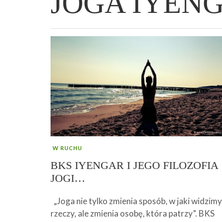
JOGA IYEN
WIELKANOCNA BABKA DROŻDŻOWA –
„PRZEMIANA” PODRÓŻ DO SIŁY I
GENIALNY ZAKWAS Z BURAKÓW DOMOW
AFIRMACJE – TWORZENIE DOBREGO
„TRZYGODZINNA”
WOLNOŚCI :)
ROBOTY – WZMACNIA KREW I ODPORNO
ŻYCIA!
W RUCHU
BKS IYENGAR I JEGO FILOZOFIA
JOGI…
„Joga nie tylko zmienia sposób, w jaki widzimy
rzeczy, ale zmienia osobę, która patrzy”. BKS