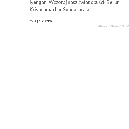
Iyengar Wczoraj nasz świat opuścił Bellur
Krishnamachar Sundararaja …
by
Agnieszka
PRZECZYTANO 21 778 R