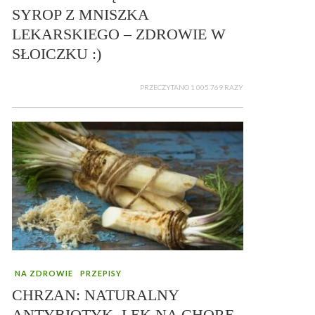
SYROP Z MNISZKA
LEKARSKIEGO – ZDROWIE W
SŁOICZKU :)
PRZECZYTANO 1 005 769 RAZY
NA ZDROWIE
PRZEPISY
CHRZAN: NATURALNY
ANTYBIOTYK, LEK NA CHORE