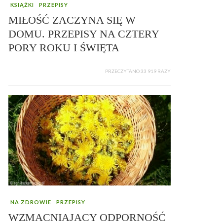
KSIĄŻKI
PRZEPISY
MIŁOŚĆ ZACZYNA SIĘ W
DOMU. PRZEPISY NA CZTERY
PORY ROKU I ŚWIĘTA
PRZECZYTANO 33 919 RAZY
NA ZDROWIE
PRZEPISY
WZMACNIAJĄCY ODPORNOŚĆ