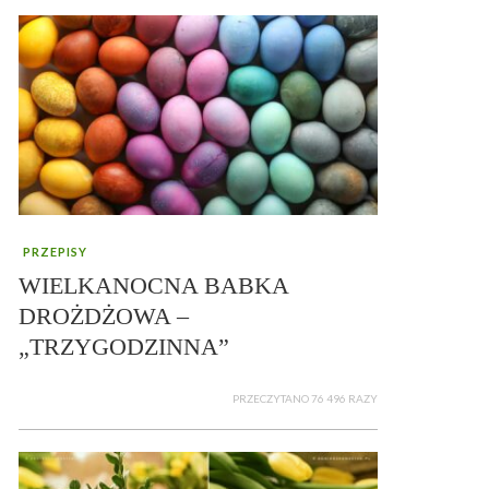
PRZEPISY
WIELKANOCNA BABKA
DROŻDŻOWA –
„TRZYGODZINNA”
PRZECZYTANO 76 496 RAZY