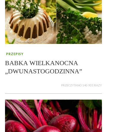
PRZEPISY
BABKA WIELKANOCNA
„DWUNASTOGODZINNA”
PRZECZYTANO 140 933 RAZY