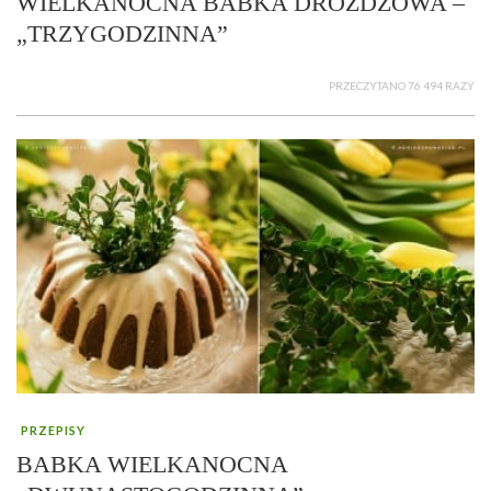
WIELKANOCNA BABKA DROŻDŻOWA –
„TRZYGODZINNA”
PRZECZYTANO 76 494 RAZY
PRZEPISY
BABKA WIELKANOCNA