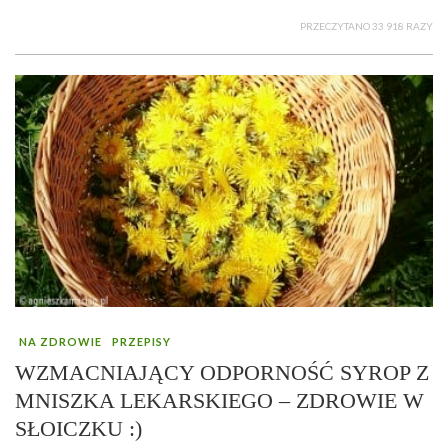
PRZECZYTANO 33 918 RAZY
NA ZDROWIE
PRZEPISY
WZMACNIAJĄCY ODPORNOŚĆ SYROP Z
MNISZKA LEKARSKIEGO – ZDROWIE W
SŁOICZKU :)