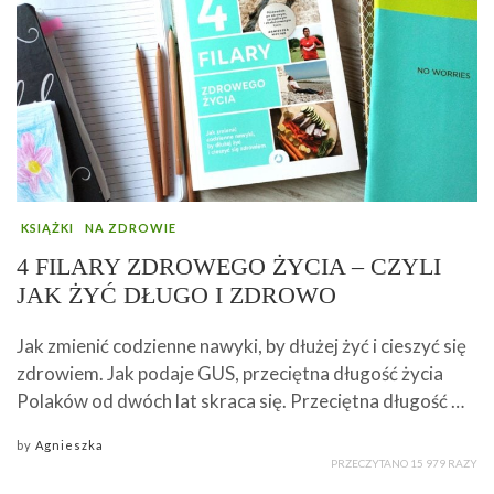
KSIĄŻKI
NA ZDROWIE
4 FILARY ZDROWEGO ŻYCIA – CZYLI
JAK ŻYĆ DŁUGO I ZDROWO
Jak zmienić codzienne nawyki, by dłużej żyć i cieszyć się
zdrowiem. Jak podaje GUS, przeciętna długość życia
Polaków od dwóch lat skraca się. Przeciętna długość …
by
Agnieszka
PRZECZYTANO 15 979 RAZY