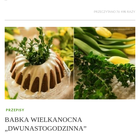
PRZECZYTANO 76 498 RAZY
PRZEPISY
BABKA WIELKANOCNA
„DWUNASTOGODZINNA”