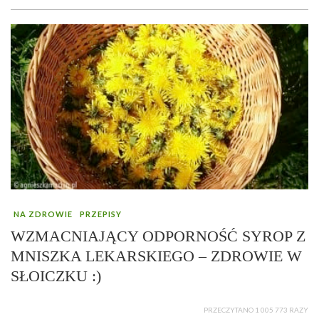
NA ZDROWIE
PRZEPISY
WZMACNIAJĄCY ODPORNOŚĆ SYROP Z
MNISZKA LEKARSKIEGO – ZDROWIE W
SŁOICZKU :)
PRZECZYTANO 1 005 773 RAZY