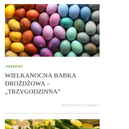
PRZEPISY
WIELKANOCNA BABKA
DROŻDŻOWA –
„TRZYGODZINNA”
PRZECZYTANO 76 498 RAZY