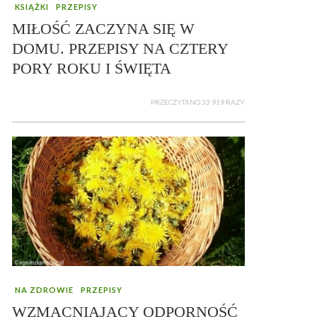
KSIĄŻKI
PRZEPISY
MIŁOŚĆ ZACZYNA SIĘ W
DOMU. PRZEPISY NA CZTERY
PORY ROKU I ŚWIĘTA
PRZECZYTANO 33 919 RAZY
NA ZDROWIE
PRZEPISY
WZMACNIAJĄCY ODPORNOŚĆ