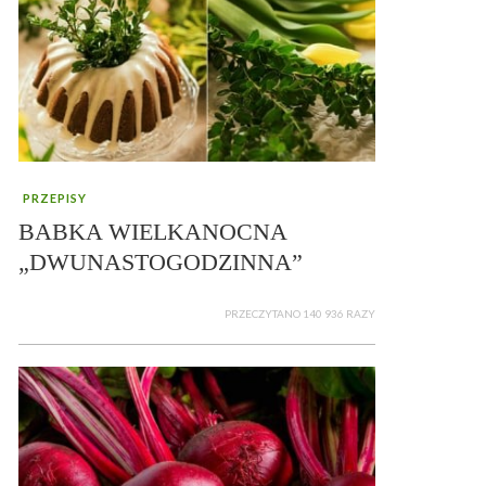
PRZEPISY
BABKA WIELKANOCNA
„DWUNASTOGODZINNA”
PRZECZYTANO 140 936 RAZY