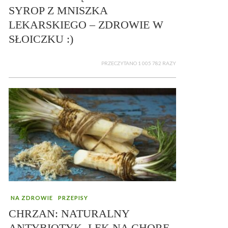
SYROP Z MNISZKA
LEKARSKIEGO – ZDROWIE W
SŁOICZKU :)
PRZECZYTANO 1 005 782 RAZY
NA ZDROWIE
PRZEPISY
CHRZAN: NATURALNY
ANTYBIOTYK, LEK NA CHORE