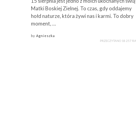
15 sierpnia jest jedno z moich ukochanych świą
Matki Boskiej Zielnej. To czas, gdy oddajemy
hołd naturze, która żywi nas i karmi. To dobry
moment, …
by
Agnieszka
PRZECZYTANO 18 257 R