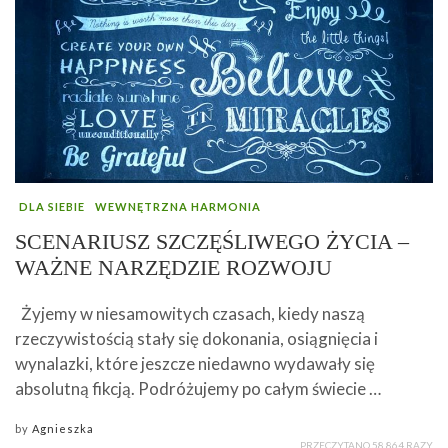
DLA SIEBIE
WEWNĘTRZNA HARMONIA
SCENARIUSZ SZCZĘŚLIWEGO ŻYCIA –
WAŻNE NARZĘDZIE ROZWOJU
Żyjemy w niesamowitych czasach, kiedy naszą
rzeczywistością stały się dokonania, osiągnięcia i
wynalazki, które jeszcze niedawno wydawały się
absolutną fikcją. Podróżujemy po całym świecie …
by
Agnieszka
PRZECZYTANO 58 864 RAZY