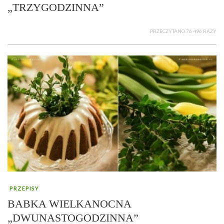
„TRZYGODZINNA”
PRZECZYTANO 76 496 RAZY
PRZEPISY
BABKA WIELKANOCNA
„DWUNASTOGODZINNA”