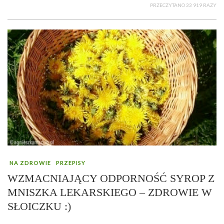
PRZECZYTANO 33 919 RAZY
NA ZDROWIE
PRZEPISY
WZMACNIAJĄCY ODPORNOŚĆ SYROP Z
MNISZKA LEKARSKIEGO – ZDROWIE W
SŁOICZKU :)