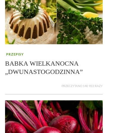
PRZEPISY
BABKA WIELKANOCNA
„DWUNASTOGODZINNA”
PRZECZYTANO 140 933 RAZY