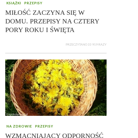
KSIĄŻKI
PRZEPISY
MIŁOŚĆ ZACZYNA SIĘ W
DOMU. PRZEPISY NA CZTERY
PORY ROKU I ŚWIĘTA
PRZECZYTANO 33 919 RAZY
NA ZDROWIE
PRZEPISY
WZMACNIAJĄCY ODPORNOŚĆ