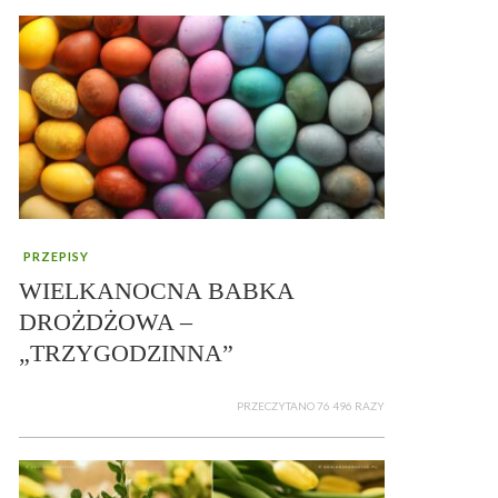
PRZEPISY
WIELKANOCNA BABKA
DROŻDŻOWA –
„TRZYGODZINNA”
PRZECZYTANO 76 496 RAZY