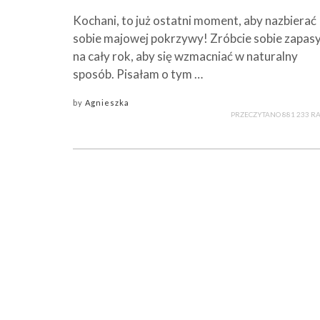
Kochani, to już ostatni moment, aby nazbierać
sobie majowej pokrzywy! Zróbcie sobie zapas
na cały rok, aby się wzmacniać w naturalny
sposób. Pisałam o tym …
by
Agnieszka
PRZECZYTANO 881 233 R