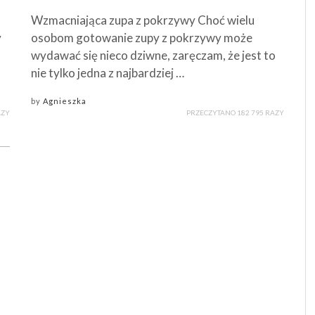
Wzmacniająca zupa z pokrzywy Choć wielu
y
osobom gotowanie zupy z pokrzywy może
wydawać się nieco dziwne, zaręczam, że jest to
nie tylko jedna z najbardziej …
by
Agnieszka
AZY
PRZECZYTANO 182 795 RAZY