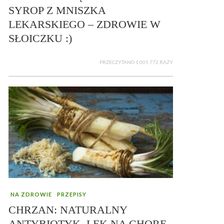
SYROP Z MNISZKA
LEKARSKIEGO – ZDROWIE W
SŁOICZKU :)
PRZECZYTANO 1 005 772 RAZY
NA ZDROWIE
PRZEPISY
CHRZAN: NATURALNY
ANTYBIOTYK, LEK NA CHORE