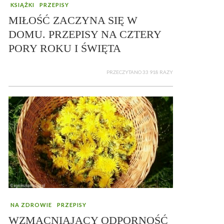
KSIĄŻKI
PRZEPISY
MIŁOŚĆ ZACZYNA SIĘ W
DOMU. PRZEPISY NA CZTERY
PORY ROKU I ŚWIĘTA
PRZECZYTANO 33 918 RAZY
NA ZDROWIE
PRZEPISY
WZMACNIAJĄCY ODPORNOŚĆ