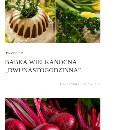
PRZEPISY
BABKA WIELKANOCNA
„DWUNASTOGODZINNA”
PRZECZYTANO 140 926 RAZY