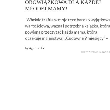
OBOWIĄZKOWA DLA KAŻDEJ
MŁODEJ MAMY!
Właśnie trafiła w moje ręce bardzo wyjątkowa
wartościowa, ważna i potrzebna książka, któr
powinna przeczytać każda mama, która
oczekuje maleństwa! „Cudowne 9 miesięcy” –
by
Agnieszka
PRZECZYTANO 14 285 R