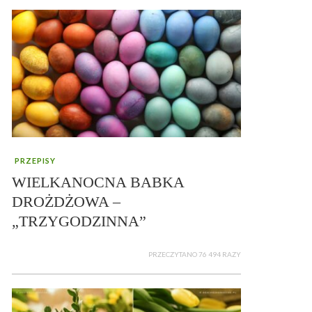
PRZEPISY
WIELKANOCNA BABKA
DROŻDŻOWA –
„TRZYGODZINNA”
PRZECZYTANO 76 494 RAZY