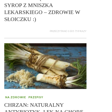
SYROP Z MNISZKA
LEKARSKIEGO – ZDROWIE W
SŁOICZKU :)
PRZECZYTANO 1 005 759 RAZY
NA ZDROWIE
PRZEPISY
CHRZAN: NATURALNY
ANTYBIOTYK, LEK NA CHORE