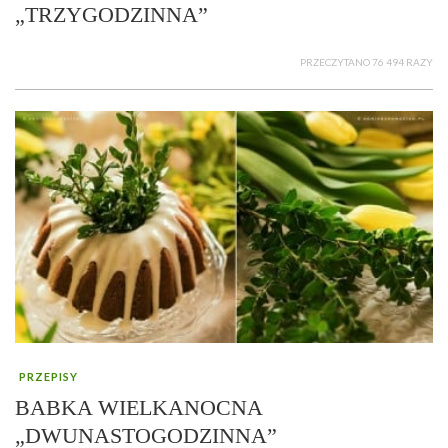
„TRZYGODZINNA”
PRZECZYTANO 76 494 RAZY
PRZEPISY
BABKA WIELKANOCNA
„DWUNASTOGODZINNA”