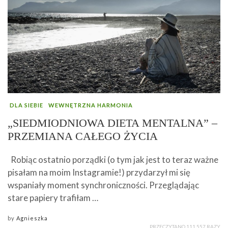
DLA SIEBIE
WEWNĘTRZNA HARMONIA
„SIEDMIODNIOWA DIETA MENTALNA” –
PRZEMIANA CAŁEGO ŻYCIA
Robiąc ostatnio porządki (o tym jak jest to teraz ważne
pisałam na moim Instagramie!) przydarzył mi się
wspaniały moment synchroniczności. Przeglądając
stare papiery trafiłam …
by
Agnieszka
PRZECZYTANO 111 557 RAZY