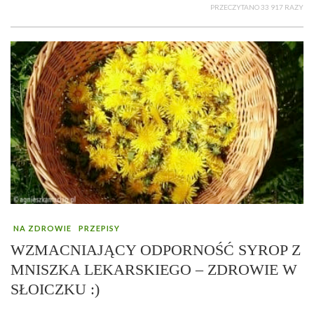
PRZECZYTANO 33 917 RAZY
NA ZDROWIE
PRZEPISY
WZMACNIAJĄCY ODPORNOŚĆ SYROP Z
MNISZKA LEKARSKIEGO – ZDROWIE W
SŁOICZKU :)