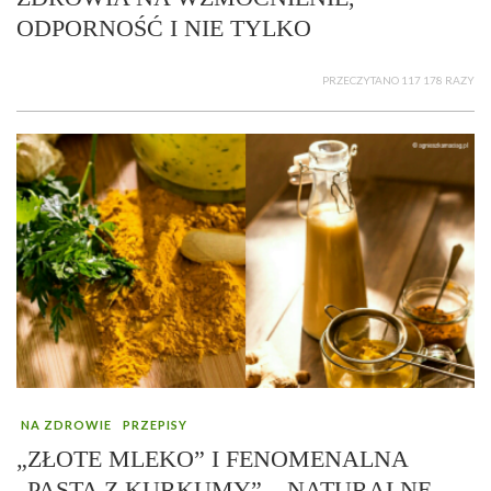
ODPORNOŚĆ I NIE TYLKO
PRZECZYTANO 117 178 RAZY
NA ZDROWIE
PRZEPISY
„ZŁOTE MLEKO” I FENOMENALNA
„PASTA Z KURKUMY” – NATURALNE