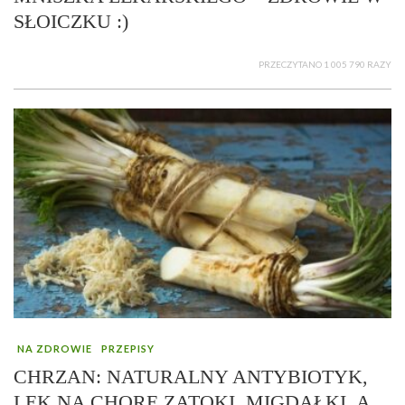
SŁOICZKU :)
PRZECZYTANO 1 005 790 RAZY
NA ZDROWIE
PRZEPISY
CHRZAN: NATURALNY ANTYBIOTYK,
LEK NA CHORE ZATOKI, MIGDAŁKI, A