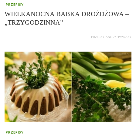
PRZEPISY
WIELKANOCNA BABKA DROŻDŻOWA –
„TRZYGODZINNA”
PRZECZYTANO 76 499 RAZY
PRZEPISY