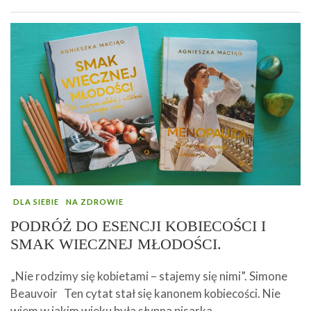
DLA SIEBIE
NA ZDROWIE
PODRÓŻ DO ESENCJI KOBIECOŚCI I
SMAK WIECZNEJ MŁODOŚCI.
„Nie rodzimy się kobietami – stajemy się nimi”. Simone
Beauvoir Ten cytat stał się kanonem kobiecości. Nie
wiem w jakim wieku była słynna pisarka, …