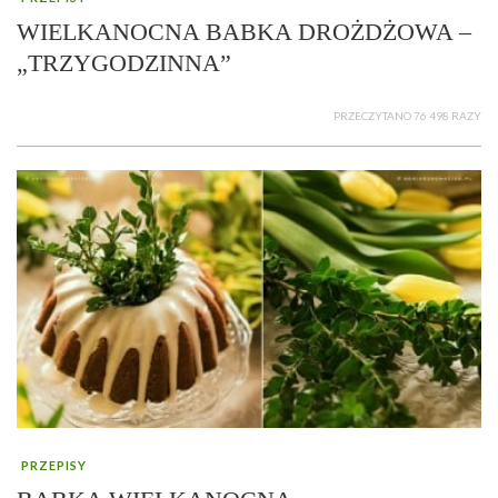
WIELKANOCNA BABKA DROŻDŻOWA –
„TRZYGODZINNA”
PRZECZYTANO 76 498 RAZY
PRZEPISY