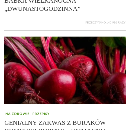
BABKA WIELKANOCNA
„DWUNASTOGODZINNA”
PRZECZYTANO 140 936 RAZY
NA ZDROWIE
PRZEPISY
GENIALNY ZAKWAS Z BURAKÓW