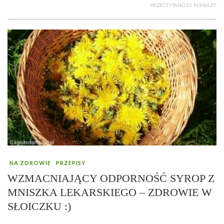
PRZECZYTANO 33 919 RAZY
NA ZDROWIE
PRZEPISY
WZMACNIAJĄCY ODPORNOŚĆ SYROP Z
MNISZKA LEKARSKIEGO – ZDROWIE W
SŁOICZKU :)