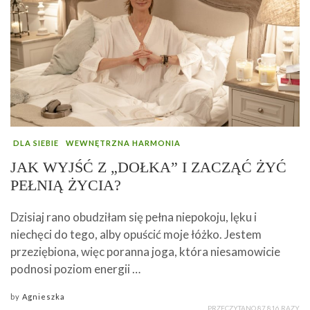
DLA SIEBIE
WEWNĘTRZNA HARMONIA
JAK WYJŚĆ Z „DOŁKA” I ZACZĄĆ ŻYĆ
PEŁNIĄ ŻYCIA?
Dzisiaj rano obudziłam się pełna niepokoju, lęku i
niechęci do tego, alby opuścić moje łóżko. Jestem
przeziębiona, więc poranna joga, która niesamowicie
podnosi poziom energii …
by
Agnieszka
PRZECZYTANO 87 816 RAZY