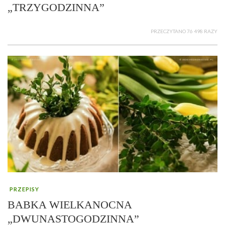
„TRZYGODZINNA”
PRZECZYTANO 76 498 RAZY
PRZEPISY
BABKA WIELKANOCNA
„DWUNASTOGODZINNA”