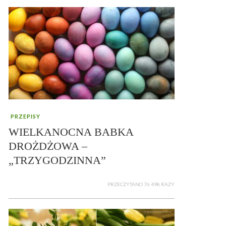
PRZEPISY
WIELKANOCNA BABKA
DROŻDŻOWA –
„TRZYGODZINNA”
PRZECZYTANO 76 498 RAZY