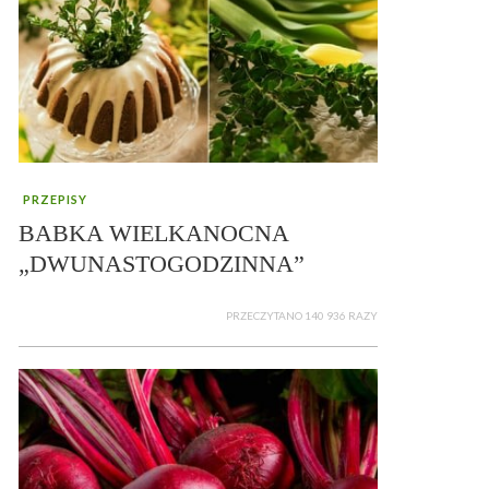
PRZEPISY
BABKA WIELKANOCNA
„DWUNASTOGODZINNA”
PRZECZYTANO 140 936 RAZY