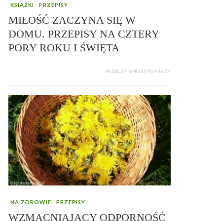
KSIĄŻKI
PRZEPISY
MIŁOŚĆ ZACZYNA SIĘ W
DOMU. PRZEPISY NA CZTERY
PORY ROKU I ŚWIĘTA
PRZECZYTANO 33 919 RAZY
NA ZDROWIE
PRZEPISY
WZMACNIAJĄCY ODPORNOŚĆ