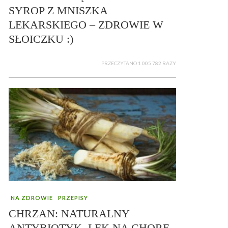
SYROP Z MNISZKA
LEKARSKIEGO – ZDROWIE W
SŁOICZKU :)
PRZECZYTANO 1 005 782 RAZY
NA ZDROWIE
PRZEPISY
CHRZAN: NATURALNY
ANTYBIOTYK, LEK NA CHORE