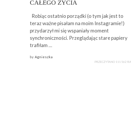
CAŁEGO ŻYCIA
Robiąc ostatnio porządki (o tym jak jest to
teraz ważne pisałam na moim Instagramie!)
przydarzył mi się wspaniały moment
synchroniczności. Przeglądając stare papiery
trafiłam …
by
Agnieszka
PRZECZYTANO 111 562 R