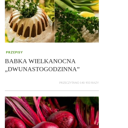
PRZEPISY
BABKA WIELKANOCNA
„DWUNASTOGODZINNA”
PRZECZYTANO 140 933 RAZY