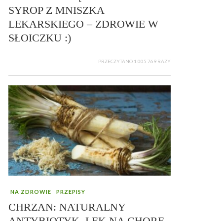
SYROP Z MNISZKA
LEKARSKIEGO – ZDROWIE W
SŁOICZKU :)
PRZECZYTANO 1 005 769 RAZY
NA ZDROWIE
PRZEPISY
CHRZAN: NATURALNY
ANTYBIOTYK, LEK NA CHORE