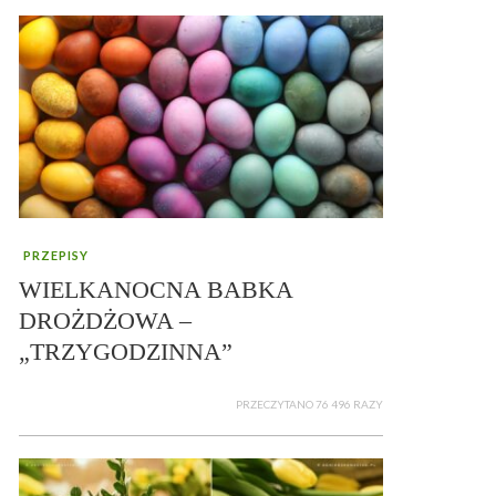
PRZEPISY
WIELKANOCNA BABKA
DROŻDŻOWA –
„TRZYGODZINNA”
PRZECZYTANO 76 496 RAZY