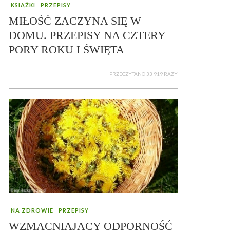
KSIĄŻKI
PRZEPISY
MIŁOŚĆ ZACZYNA SIĘ W
DOMU. PRZEPISY NA CZTERY
PORY ROKU I ŚWIĘTA
PRZECZYTANO 33 919 RAZY
NA ZDROWIE
PRZEPISY
WZMACNIAJĄCY ODPORNOŚĆ