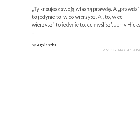
„Ty kreujesz swoją własną prawdę. A „prawda”
to jedynie to, w co wierzysz. A „to, w co
wierzysz” to jedynie to, co myślisz”. Jerry Hick
…
by
Agnieszka
PRZECZYTANO 54 164 R