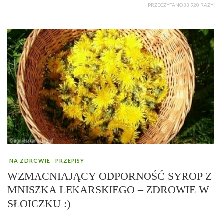
PRZECZYTANO 33 920 RAZY
NA ZDROWIE
PRZEPISY
WZMACNIAJĄCY ODPORNOŚĆ SYROP Z
MNISZKA LEKARSKIEGO – ZDROWIE W
SŁOICZKU :)