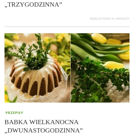
„TRZYGODZINNA”
PRZECZYTANO 76 499 RAZY
PRZEPISY
BABKA WIELKANOCNA
„DWUNASTOGODZINNA”