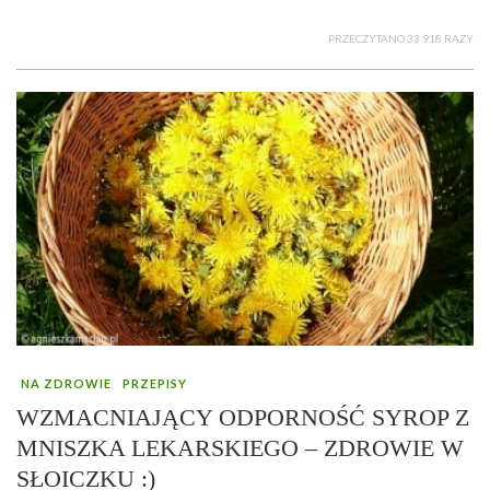
PRZECZYTANO 33 918 RAZY
NA ZDROWIE
PRZEPISY
WZMACNIAJĄCY ODPORNOŚĆ SYROP Z
MNISZKA LEKARSKIEGO – ZDROWIE W
SŁOICZKU :)