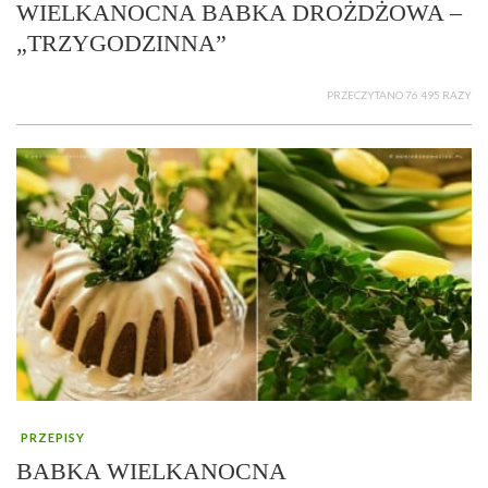
WIELKANOCNA BABKA DROŻDŻOWA –
„TRZYGODZINNA”
PRZECZYTANO 76 495 RAZY
PRZEPISY
BABKA WIELKANOCNA