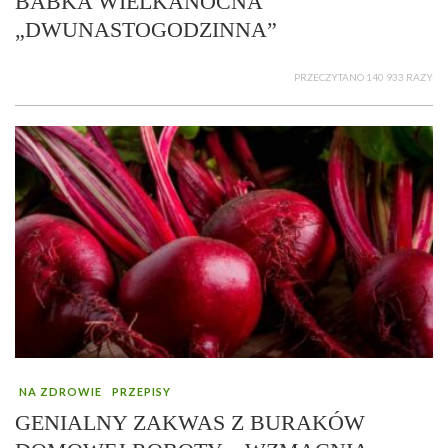
BABKA WIELKANOCNA
„DWUNASTOGODZINNA”
PRZECZYTANO 140 933 RAZY
NA ZDROWIE
PRZEPISY
GENIALNY ZAKWAS Z BURAKÓW