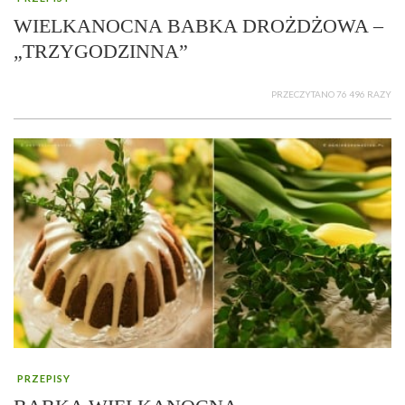
WIELKANOCNA BABKA DROŻDŻOWA –
„TRZYGODZINNA”
PRZECZYTANO 76 496 RAZY
PRZEPISY