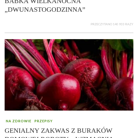
BABKA WIELKANOCNA
„DWUNASTOGODZINNA”
PRZECZYTANO 140 933 RAZY
NA ZDROWIE
PRZEPISY
GENIALNY ZAKWAS Z BURAKÓW