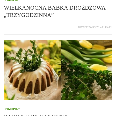
WIELKANOCNA BABKA DROŻDŻOWA –
„TRZYGODZINNA”
PRZECZYTANO 76 496 RAZY
PRZEPISY