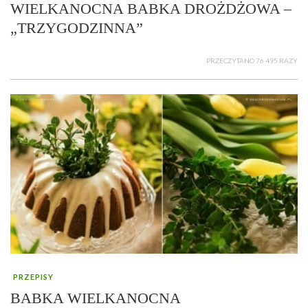
WIELKANOCNA BABKA DROŻDŻOWA –
„TRZYGODZINNA”
PRZECZYTANO 76 495 RAZY
PRZEPISY
BABKA WIELKANOCNA