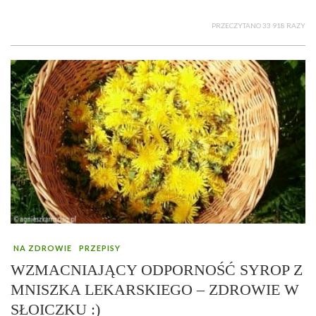
PRZECZYTANO 33 918 RAZY
NA ZDROWIE
PRZEPISY
WZMACNIAJĄCY ODPORNOŚĆ SYROP Z
MNISZKA LEKARSKIEGO – ZDROWIE W
SŁOICZKU :)