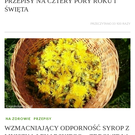
PRZEPISY NA CZTERY PORY ROKU I
ŚWIĘTA
PRZECZYTANO 33 920 RAZY
NA ZDROWIE
PRZEPISY
WZMACNIAJĄCY ODPORNOŚĆ SYROP Z