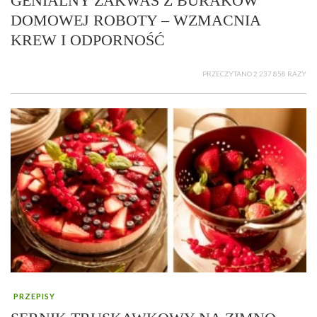
GENIALNY ZAKWAS Z BURAKÓW
DOMOWEJ ROBOTY – WZMACNIA
KREW I ODPORNOŚĆ
PRZECZYTANO 2 237 858 RAZY
PRZEPISY