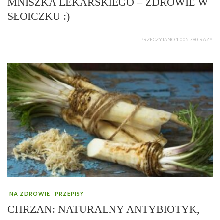
MNISZKA LEKARSKIEGO – ZDROWIE W
SŁOICZKU :)
PRZECZYTANO 1 005 790 RAZY
NA ZDROWIE
PRZEPISY
CHRZAN: NATURALNY ANTYBIOTYK,