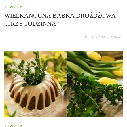
PRZEPISY
WIELKANOCNA BABKA DROŻDŻOWA –
„TRZYGODZINNA”
PRZECZYTANO 76 499 RAZY
PRZEPISY