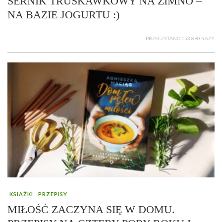
SERNIK TRUSKAWKOWY NA ZIMNO –
NA BAZIE JOGURTU :)
PRZECZYTANO 153 890 RAZY
KSIĄŻKI
PRZEPISY
MIŁOŚĆ ZACZYNA SIĘ W DOMU.