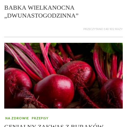
BABKA WIELKANOCNA
„DWUNASTOGODZINNA”
PRZECZYTANO 140 922 RAZY
NA ZDROWIE
PRZEPISY
GENIALNY ZAKWAS Z BURAKÓW