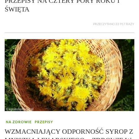
PRZEPISY NA CZTERY PORY ROKU I
ŚWIĘTA
PRZECZYTANO 33 917 RAZY
NA ZDROWIE
PRZEPISY
WZMACNIAJĄCY ODPORNOŚĆ SYROP Z