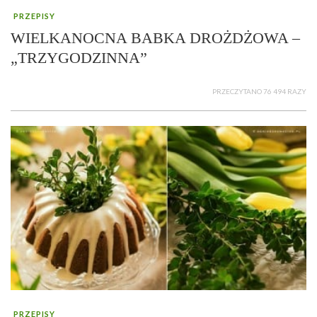
PRZEPISY
WIELKANOCNA BABKA DROŻDŻOWA –
„TRZYGODZINNA”
PRZECZYTANO 76 494 RAZY
PRZEPISY