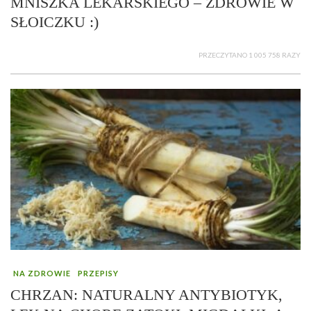
MNISZKA LEKARSKIEGO – ZDROWIE W
SŁOICZKU :)
PRZECZYTANO 1 005 758 RAZY
NA ZDROWIE
PRZEPISY
CHRZAN: NATURALNY ANTYBIOTYK,