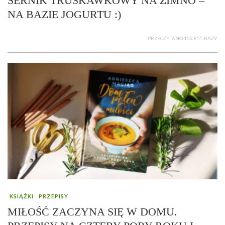
SERNIK TRUSKAWKOWY NA ZIMNO –
NA BAZIE JOGURTU :)
PRZECZYTANO 153 855 RAZY
KSIĄŻKI
PRZEPISY
MIŁOŚĆ ZACZYNA SIĘ W DOMU.