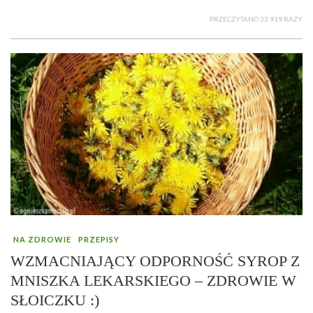
PRZECZYTANO 33 919 RAZY
NA ZDROWIE
PRZEPISY
WZMACNIAJĄCY ODPORNOŚĆ SYROP Z
MNISZKA LEKARSKIEGO – ZDROWIE W
SŁOICZKU :)