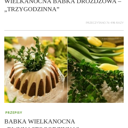
WIELKANOCNA BABKA DROŻDŻOWA –
„TRZYGODZINNA”
PRZECZYTANO 76 498 RAZY
PRZEPISY
BABKA WIELKANOCNA