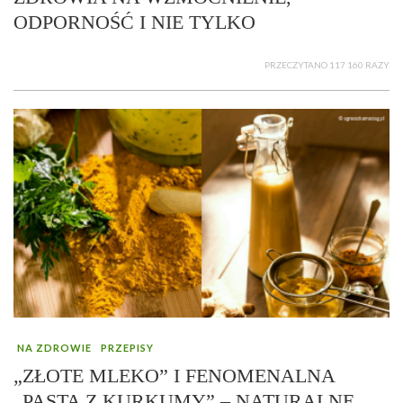
ODPORNOŚĆ I NIE TYLKO
PRZECZYTANO 117 160 RAZY
NA ZDROWIE
PRZEPISY
„ZŁOTE MLEKO” I FENOMENALNA
„PASTA Z KURKUMY” – NATURALNE