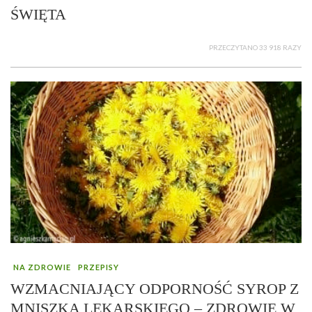
ŚWIĘTA
PRZECZYTANO 33 918 RAZY
NA ZDROWIE
PRZEPISY
WZMACNIAJĄCY ODPORNOŚĆ SYROP Z
MNISZKA LEKARSKIEGO – ZDROWIE W