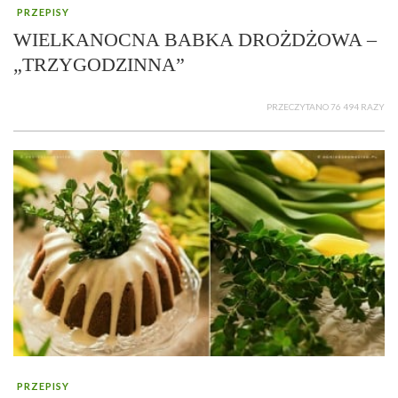
PRZEPISY
WIELKANOCNA BABKA DROŻDŻOWA –
„TRZYGODZINNA”
PRZECZYTANO 76 494 RAZY
PRZEPISY