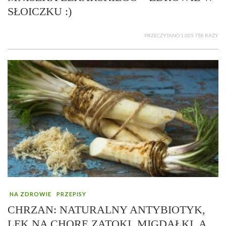
SŁOICZKU :)
PRZECZYTANO 1 005 758 RAZY
NA ZDROWIE
PRZEPISY
CHRZAN: NATURALNY ANTYBIOTYK,
LEK NA CHORE ZATOKI, MIGDAŁKI, A