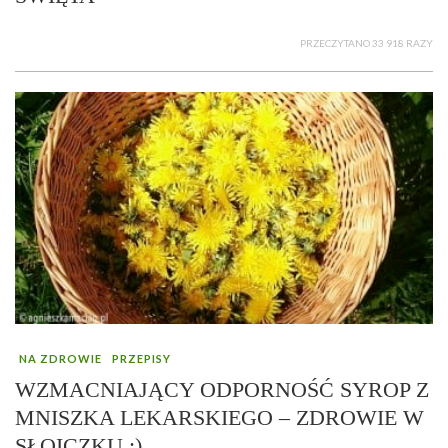
PRZECZYTANO 33 918 RAZY
NA ZDROWIE
PRZEPISY
WZMACNIAJĄCY ODPORNOŚĆ SYROP Z
MNISZKA LEKARSKIEGO – ZDROWIE W
SŁOICZKU :)