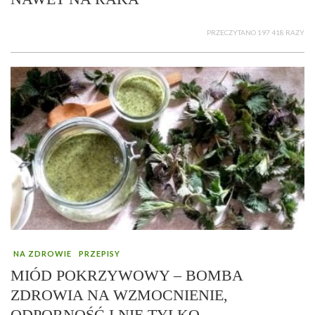
PRZECZYTANO 197 418 RAZY
NA ZDROWIE
PRZEPISY
MIÓD POKRZYWOWY – BOMBA
ZDROWIA NA WZMOCNIENIE,
ODPORNOŚĆ I NIE TYLKO