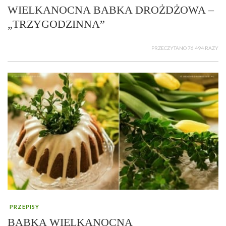
WIELKANOCNA BABKA DROŻDŻOWA –
„TRZYGODZINNA”
PRZECZYTANO 76 494 RAZY
PRZEPISY
BABKA WIELKANOCNA