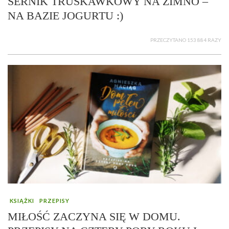
SERNIK TRUSKAWKOWY NA ZIMNO –
NA BAZIE JOGURTU :)
PRZECZYTANO 153 884 RAZY
KSIĄŻKI
PRZEPISY
MIŁOŚĆ ZACZYNA SIĘ W DOMU.