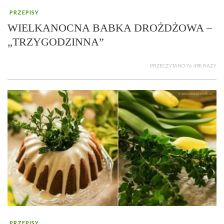
PRZEPISY
WIELKANOCNA BABKA DROŻDŻOWA –
„TRZYGODZINNA”
PRZECZYTANO 76 498 RAZY
PRZEPISY