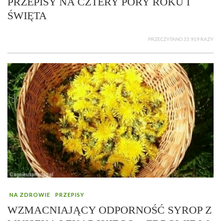
PRZEPISY NA CZTERY PORY ROKU I
ŚWIĘTA
PRZECZYTANO 33 919 RAZY
NA ZDROWIE
PRZEPISY
WZMACNIAJĄCY ODPORNOŚĆ SYROP Z