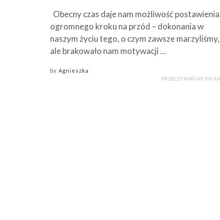
Obecny czas daje nam możliwość postawienia
ogromnego kroku na przód – dokonania w
naszym życiu tego, o czym zawsze marzyliśmy,
ale brakowało nam motywacji …
by
Agnieszka
PRZECZYTANO 49 100 R