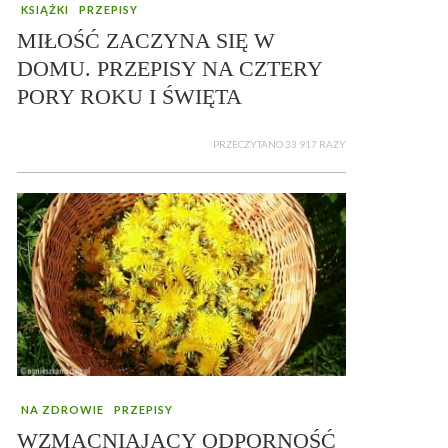
KSIĄŻKI
PRZEPISY
MIŁOŚĆ ZACZYNA SIĘ W
DOMU. PRZEPISY NA CZTERY
PORY ROKU I ŚWIĘTA
PRZECZYTANO 33 917 RAZY
NA ZDROWIE
PRZEPISY
WZMACNIAJĄCY ODPORNOŚĆ