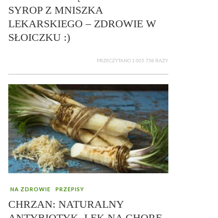
SYROP Z MNISZKA
LEKARSKIEGO – ZDROWIE W
SŁOICZKU :)
PRZECZYTANO 1 005 758 RAZY
NA ZDROWIE
PRZEPISY
CHRZAN: NATURALNY
ANTYBIOTYK, LEK NA CHORE