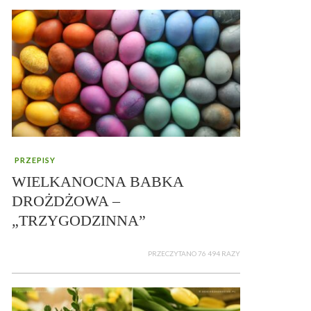
PRZEPISY
WIELKANOCNA BABKA
DROŻDŻOWA –
„TRZYGODZINNA”
PRZECZYTANO 76 494 RAZY