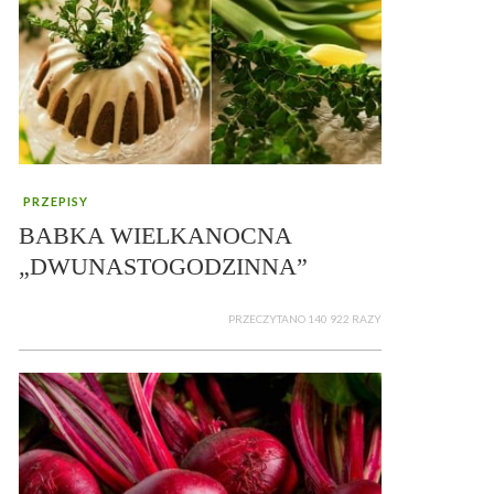
PRZEPISY
BABKA WIELKANOCNA
„DWUNASTOGODZINNA”
PRZECZYTANO 140 922 RAZY