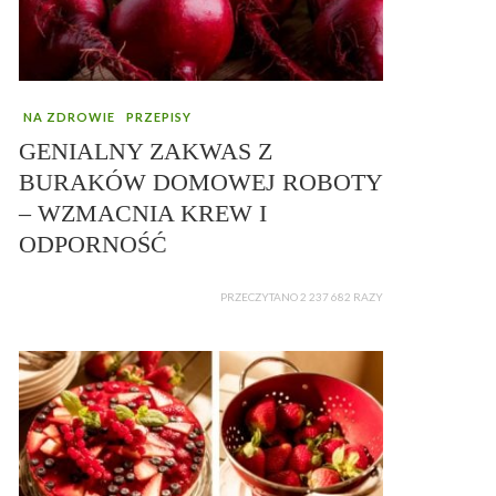
NA ZDROWIE
PRZEPISY
GENIALNY ZAKWAS Z
BURAKÓW DOMOWEJ ROBOTY
– WZMACNIA KREW I
ODPORNOŚĆ
PRZECZYTANO 2 237 682 RAZY