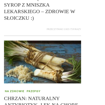
SYROP Z MNISZKA
LEKARSKIEGO – ZDROWIE W
SŁOICZKU :)
PRZECZYTANO 1 005 759 RAZY
NA ZDROWIE
PRZEPISY
CHRZAN: NATURALNY
ANTYBIOTYK, LEK NA CHORE