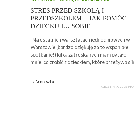
STRES PRZED SZKOŁĄ I
PRZEDSZKOLEM – JAK POMÓC
DZIECKU I… SOBIE
Na ostatnich warsztatach jednodniowych w
Warszawie (bardzo dziękuję za to wspaniałe
spotkanie!) kilka zatroskanych mam pytało
mnie, co zrobić z dzieckiem, które przeżywa sil
…
by
Agnieszka
PRZECZYTANO 20 369 R