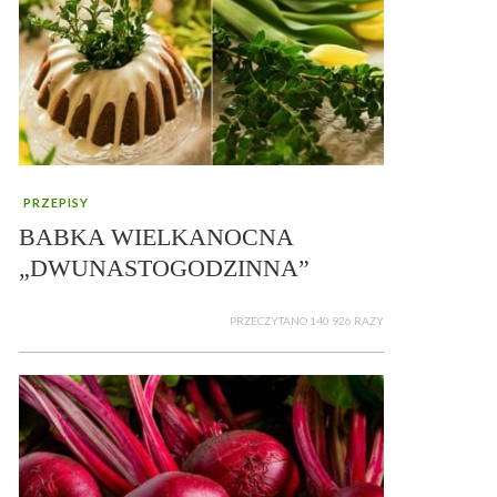
PRZEPISY
BABKA WIELKANOCNA
„DWUNASTOGODZINNA”
PRZECZYTANO 140 926 RAZY