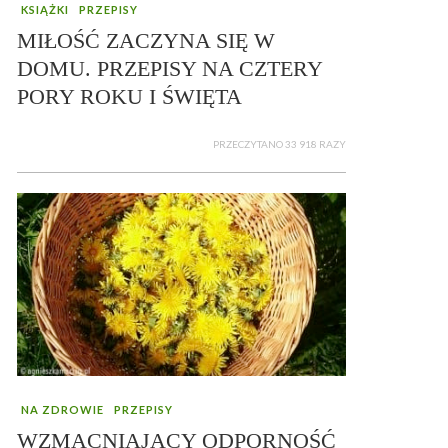
KSIĄŻKI
PRZEPISY
MIŁOŚĆ ZACZYNA SIĘ W
DOMU. PRZEPISY NA CZTERY
PORY ROKU I ŚWIĘTA
PRZECZYTANO 33 918 RAZY
NA ZDROWIE
PRZEPISY
WZMACNIAJĄCY ODPORNOŚĆ