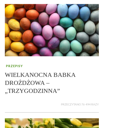
PRZEPISY
WIELKANOCNA BABKA
DROŻDŻOWA –
„TRZYGODZINNA”
PRZECZYTANO 76 494 RAZY