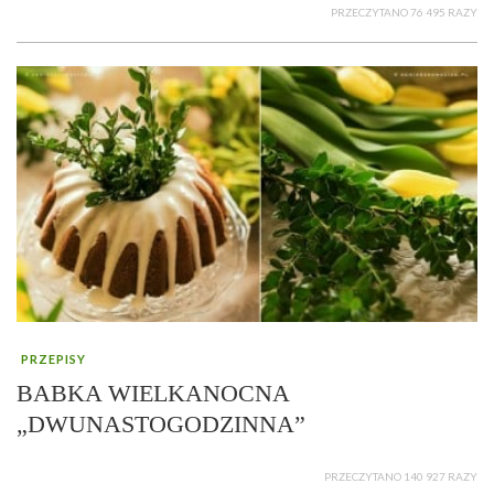
PRZECZYTANO 76 495 RAZY
PRZEPISY
BABKA WIELKANOCNA
„DWUNASTOGODZINNA”
PRZECZYTANO 140 927 RAZY