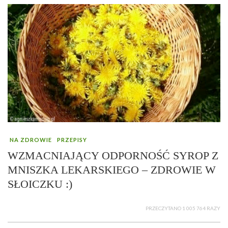
NA ZDROWIE
PRZEPISY
WZMACNIAJĄCY ODPORNOŚĆ SYROP Z
MNISZKA LEKARSKIEGO – ZDROWIE W
SŁOICZKU :)
PRZECZYTANO 1 005 764 RAZY