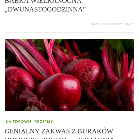
BABKA WIELKANOCNA
„DWUNASTOGODZINNA”
PRZECZYTANO 140 932 RAZY
NA ZDROWIE
PRZEPISY
GENIALNY ZAKWAS Z BURAKÓW