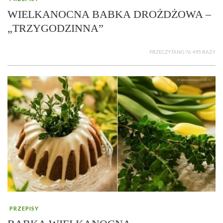
WIELKANOCNA BABKA DROŻDŻOWA –
„TRZYGODZINNA”
PRZECZYTANO 76 495 RAZY
PRZEPISY