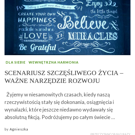
DLA SIEBIE
WEWNĘTRZNA HARMONIA
SCENARIUSZ SZCZĘŚLIWEGO ŻYCIA –
WAŻNE NARZĘDZIE ROZWOJU
Żyjemy w niesamowitych czasach, kiedy naszą
rzeczywistością stały się dokonania, osiągnięcia i
wynalazki, które jeszcze niedawno wydawały się
absolutną fikcją. Podróżujemy po całym świecie …
by
Agnieszka
PRZECZYTANO 58 863 RAZY