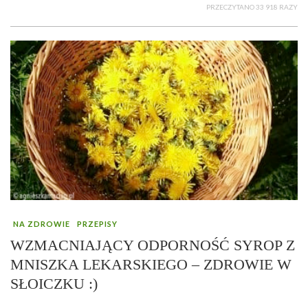
PRZECZYTANO 33 918 RAZY
NA ZDROWIE
PRZEPISY
WZMACNIAJĄCY ODPORNOŚĆ SYROP Z
MNISZKA LEKARSKIEGO – ZDROWIE W
SŁOICZKU :)