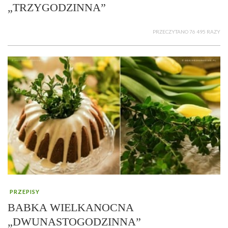
„TRZYGODZINNA”
PRZECZYTANO 76 495 RAZY
PRZEPISY
BABKA WIELKANOCNA
„DWUNASTOGODZINNA”